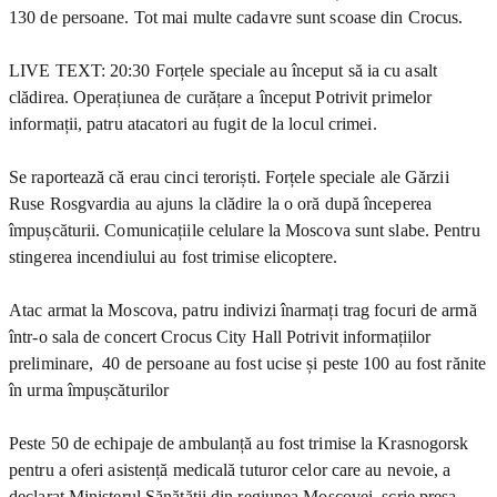
130 de persoane. Tot mai multe cadavre sunt scoase din Crocus.
LIVE TEXT: 20:30 Forțele speciale au început să ia cu asalt
clădirea. Operațiunea de curățare a început Potrivit primelor
informații, patru atacatori au fugit de la locul crimei.
Se raportează că erau cinci teroriști. Forțele speciale ale Gărzii
Ruse Rosgvardia au ajuns la clădire la o oră după începerea
împușcăturii. Comunicațiile celulare la Moscova sunt slabe. Pentru
stingerea incendiului au fost trimise elicoptere.
Atac armat la Moscova, patru indivizi înarmați trag focuri de armă
într-o sala de concert Crocus City Hall Potrivit informațiilor
preliminare, 40 de persoane au fost ucise și peste 100 au fost rănite
în urma împușcăturilor
Peste 50 de echipaje de ambulanță au fost trimise la Krasnogorsk
pentru a oferi asistență medicală tuturor celor care au nevoie, a
declarat Ministerul Sănătății din regiunea Moscovei, scrie presa