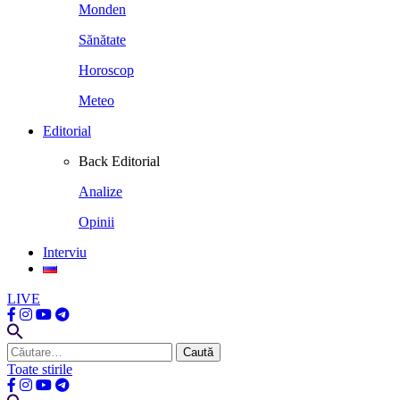
Monden
Sănătate
Horoscop
Meteo
Editorial
Back
Editorial
Analize
Opinii
Interviu
LIVE
Caută
după:
Toate stirile