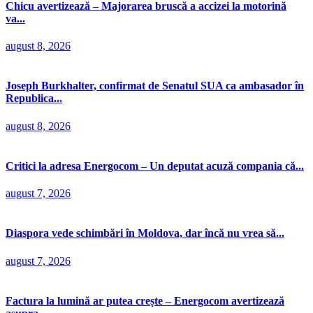
Chicu avertizează – Majorarea bruscă a accizei la motorină
va...
august 8, 2026
Joseph Burkhalter, confirmat de Senatul SUA ca ambasador în
Republica...
august 8, 2026
Critici la adresa Energocom – Un deputat acuză compania că...
august 7, 2026
Diaspora vede schimbări în Moldova, dar încă nu vrea să...
august 7, 2026
Factura la lumină ar putea crește – Energocom avertizează