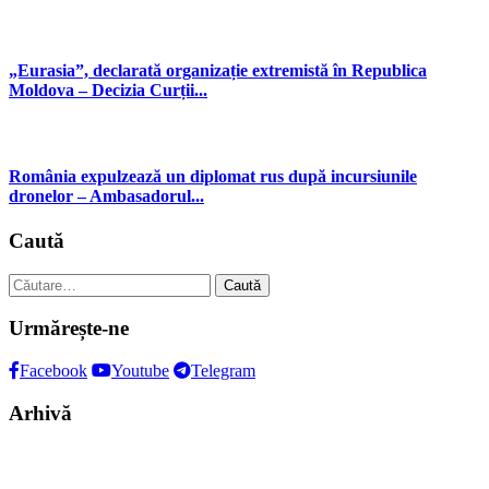
„Eurasia”, declarată organizație extremistă în Republica
Moldova – Decizia Curții...
România expulzează un diplomat rus după incursiunile
dronelor – Ambasadorul...
Caută
Caută
după:
Urmărește-ne
Facebook
Youtube
Telegram
Arhivă