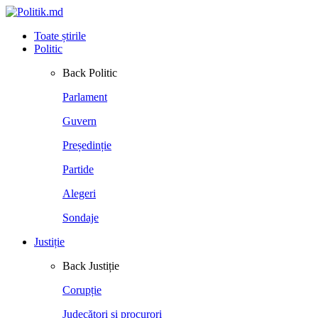
Toate știrile
Politic
Back
Politic
Parlament
Guvern
Președinție
Partide
Alegeri
Sondaje
Justiție
Back
Justiție
Corupție
Judecători și procurori