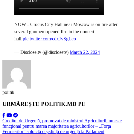
NOW - Crocus City Hall near Moscow is on fire after
several gunmen opened fire in the concert
hall.
pic.twitter.com/cdxJvSgLeo
— Disclose.tv (@disclosetv)
March 22, 2024
politik
URMĂREȘTE POLITIK.MD PE
Creditul de Urgență, promovat de ministrul Agriculturii, nu este
funcțional pentru marea majoritatea agricultorilor – „Forța
Fermierilor” soloictă o ședință de urgență la Parlament