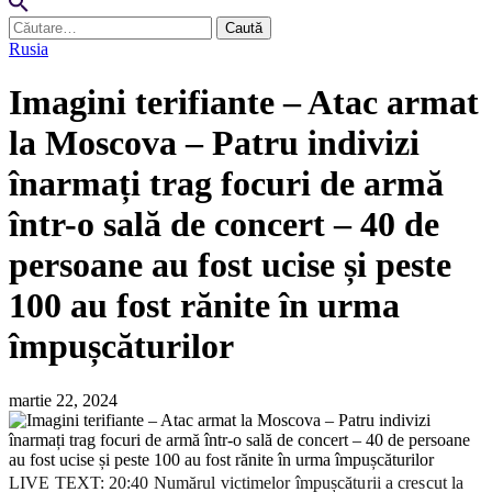
Caută
după:
Rusia
Imagini terifiante – Atac armat
la Moscova – Patru indivizi
înarmați trag focuri de armă
într-o sală de concert – 40 de
persoane au fost ucise și peste
100 au fost rănite în urma
împușcăturilor
martie 22, 2024
LIVE TEXT: 20:40 Numărul victimelor împușcăturii a crescut la