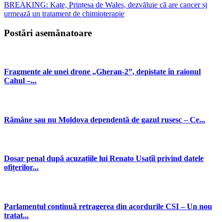
BREAKING: Kate, Prințesa de Wales, dezvăluie că are cancer și
urmează un tratament de chimioterapie
Postări asemănatoare
Fragmente ale unei drone „Gheran-2”, depistate în raionul
Cahul –...
Rămâne sau nu Moldova dependentă de gazul rusesc – Ce...
Dosar penal după acuzațiile lui Renato Usatîi privind datele
ofițerilor...
Parlamentul continuă retragerea din acordurile CSI – Un nou
tratat...