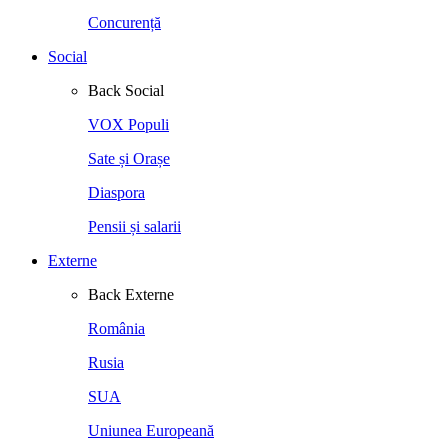
Concurență
Social
Back
Social
VOX Populi
Sate și Orașe
Diaspora
Pensii și salarii
Externe
Back
Externe
România
Rusia
SUA
Uniunea Europeană