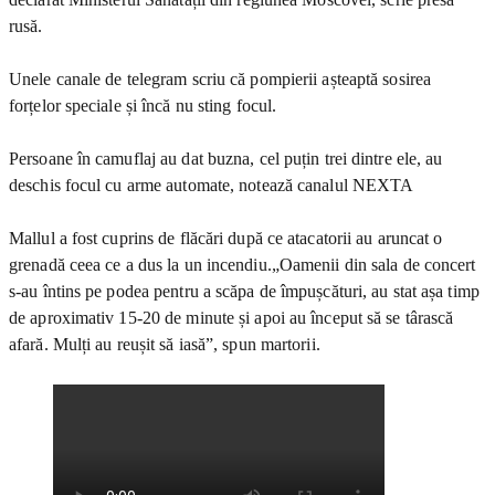
rusă.
Unele canale de telegram scriu că pompierii așteaptă sosirea
forțelor speciale și încă nu sting focul.
Persoane în camuflaj au dat buzna, cel puțin trei dintre ele, au
deschis focul cu arme automate, notează canalul NEXTA
Mallul a fost cuprins de flăcări după ce atacatorii au aruncat o
grenadă ceea ce a dus la un incendiu.„Oamenii din sala de concert
s-au întins pe podea pentru a scăpa de împușcături, au stat așa timp
de aproximativ 15-20 de minute și apoi au început să se târască
afară. Mulți au reușit să iasă”, spun martorii.