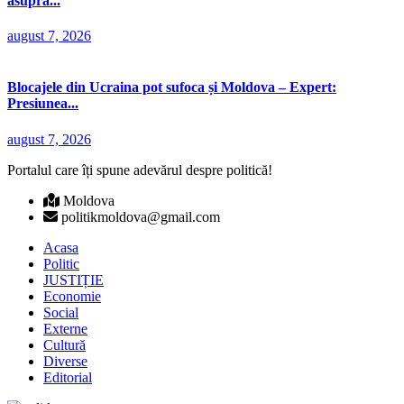
asupra...
august 7, 2026
Blocajele din Ucraina pot sufoca și Moldova – Expert:
Presiunea...
august 7, 2026
Portalul care îți spune adevărul despre politică!
Moldova
politikmoldova@gmail.com
Acasa
Politic
JUSTIȚIE
Economie
Social
Externe
Cultură
Diverse
Editorial