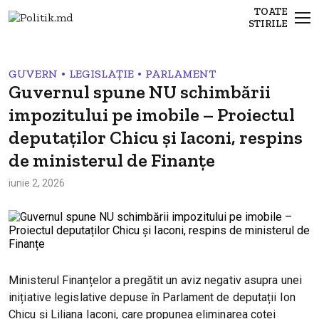
TOATE
STIRILE
•
•
GUVERN
LEGISLAȚIE
PARLAMENT
Guvernul spune NU schimbării
impozitului pe imobile – Proiectul
deputaților Chicu și Iaconi, respins
de ministerul de Finanțe
iunie 2, 2026
Ministerul Finanțelor a pregătit un aviz negativ asupra unei
inițiative legislative depuse în Parlament de deputații Ion
Chicu și Liliana Iaconi, care propunea eliminarea cotei