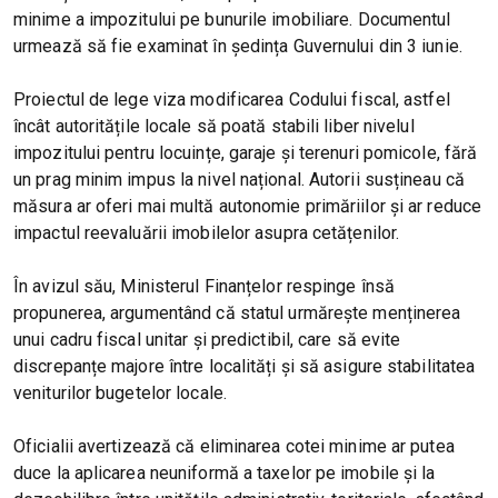
minime a impozitului pe bunurile imobiliare. Documentul
urmează să fie examinat în ședința Guvernului din 3 iunie.
Proiectul de lege viza modificarea Codului fiscal, astfel
încât autoritățile locale să poată stabili liber nivelul
impozitului pentru locuințe, garaje și terenuri pomicole, fără
un prag minim impus la nivel național. Autorii susțineau că
măsura ar oferi mai multă autonomie primăriilor și ar reduce
impactul reevaluării imobilelor asupra cetățenilor.
În avizul său, Ministerul Finanțelor respinge însă
propunerea, argumentând că statul urmărește menținerea
unui cadru fiscal unitar și predictibil, care să evite
discrepanțe majore între localități și să asigure stabilitatea
veniturilor bugetelor locale.
Oficialii avertizează că eliminarea cotei minime ar putea
duce la aplicarea neuniformă a taxelor pe imobile și la