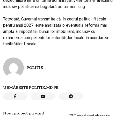
dezechilibre între unitățile administrativ-teritoriale, afectând
inclusiv planificarea bugetară pe termen lung.
Totodată, Guvernul transmite că, în cadrul politicii fiscale
pentru anul 2027, este analizată o eventuală reformă mai
amplă a impozitării bunurilor imobiliare, inclusiv cu
extinderea competențelor autorităților locale în acordarea
facilităților fiscale.
POLITIK
URMĂREȘTE POLITIK.MD PE
Noul proiect privind
CEC confirmă absența