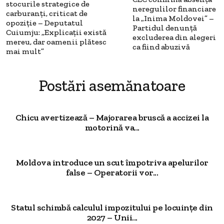
stocurile strategice de
neregulilor financiare
carburanți, criticat de
la „Inima Moldovei” –
opoziție – Deputatul
Partidul denunță
Cuiumju: „Explicații există
excluderea din alegeri
mereu, dar oamenii plătesc
ca fiind abuzivă
mai mult”
Postări asemănatoare
Chicu avertizează – Majorarea bruscă a accizei la
motorină va...
Moldova introduce un scut împotriva apelurilor
false – Operatorii vor...
Statul schimbă calculul impozitului pe locuințe din
2027 – Unii...