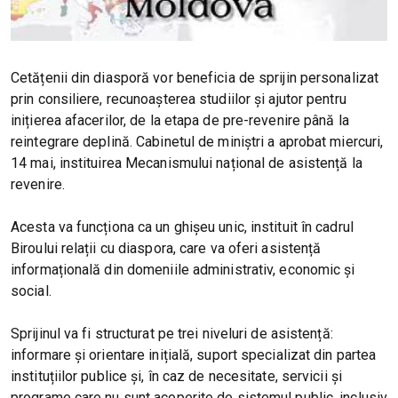
Cetățenii din diasporă vor beneficia de sprijin personalizat
prin consiliere, recunoașterea studiilor și ajutor pentru
inițierea afacerilor, de la etapa de pre-revenire până la
reintegrare deplină. Cabinetul de miniștri a aprobat miercuri,
14 mai, instituirea Mecanismului național de asistență la
revenire.
Acesta va funcționa ca un ghișeu unic, instituit în cadrul
Biroului relații cu diaspora, care va oferi asistență
informațională din domeniile administrativ, economic și
social.
Sprijinul va fi structurat pe trei niveluri de asistență:
informare și orientare inițială, suport specializat din partea
instituțiilor publice și, în caz de necesitate, servicii și
programe care nu sunt acoperite de sistemul public, inclusiv