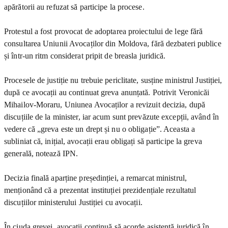
apărătorii au refuzat să participe la procese.
Protestul a fost provocat de adoptarea proiectului de lege fără
consultarea Uniunii Avocaților din Moldova, fără dezbateri publice
și într-un ritm considerat pripit de breasla juridică.
Procesele de justiție nu trebuie periclitate, susține ministrul Justiției,
după ce avocații au continuat greva anunțată. Potrivit Veronicăi
Mihailov-Moraru, Uniunea Avocaților a revizuit decizia, după
discuțiile de la minister, iar acum sunt prevăzute excepții, având în
vedere că „greva este un drept și nu o obligație”. Aceasta a
subliniat că, inițial, avocații erau obligați să participe la greva
generală, notează IPN.
Decizia finală aparține președinției, a remarcat ministrul,
menționând că a prezentat instituției prezidențiale rezultatul
discuțiilor ministerului Justiției cu avocații.
În ciuda grevei, avocații continuă să acorde asistență juridică în