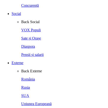
Concurență
Social
Back
Social
VOX Populi
Sate și Orașe
Diaspora
Pensii și salarii
Externe
Back
Externe
România
Rusia
SUA
Uniunea Europeană