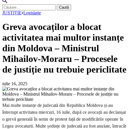
Caută
după:
JUSTIȚIE
•
Legislație
Greva avocaților a blocat
activitatea mai multor instanțe
din Moldova – Ministrul
Mihailov-Moraru – Procesele
de justiție nu trebuie periclitate
iulie 16, 2025
Mai multe instanțe de judecată din Republica Moldova și-au
întrerupt activitatea miercuri, 16 iulie, după ce avocații au declanșat
o grevă generală în semn de protest față de modificările operate în
Legea avocaturii. Multe ședințe de judecată au fost anulate, întrucât