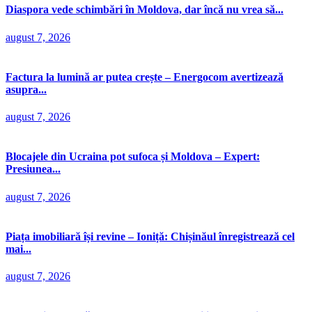
Diaspora vede schimbări în Moldova, dar încă nu vrea să...
august 7, 2026
Factura la lumină ar putea crește – Energocom avertizează
asupra...
august 7, 2026
Blocajele din Ucraina pot sufoca și Moldova – Expert:
Presiunea...
august 7, 2026
Piața imobiliară își revine – Ioniță: Chișinăul înregistrează cel
mai...
august 7, 2026