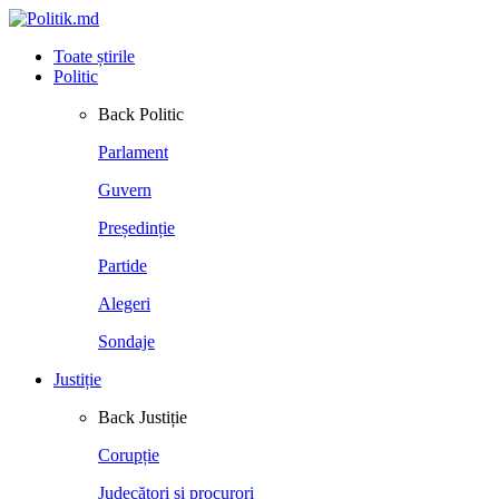
Toate știrile
Politic
Back
Politic
Parlament
Guvern
Președinție
Partide
Alegeri
Sondaje
Justiție
Back
Justiție
Corupție
Judecători și procurori