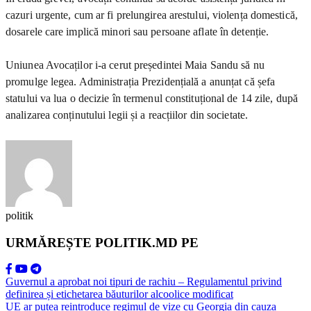
cazuri urgente, cum ar fi prelungirea arestului, violența domestică,
dosarele care implică minori sau persoane aflate în detenție.
Uniunea Avocaților i-a cerut președintei Maia Sandu să nu
promulge legea. Administrația Prezidențială a anunțat că șefa
statului va lua o decizie în termenul constituțional de 14 zile, după
analizarea conținutului legii și a reacțiilor din societate.
politik
URMĂREȘTE POLITIK.MD PE
Guvernul a aprobat noi tipuri de rachiu – Regulamentul privind
definirea și etichetarea băuturilor alcoolice modificat
UE ar putea reintroduce regimul de vize cu Georgia din cauza