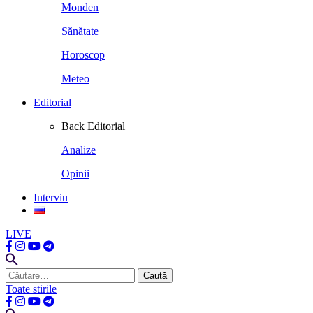
Monden
Sănătate
Horoscop
Meteo
Editorial
Back
Editorial
Analize
Opinii
Interviu
LIVE
Caută
după:
Toate stirile