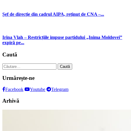
Șef de direcție din cadrul AIPA, reținut de CNA –...
Irina Vlah – Restricțiile impuse partidului „Inima Moldovei”
expiră pe...
Caută
Caută
după:
Urmărește-ne
Facebook
Youtube
Telegram
Arhivă