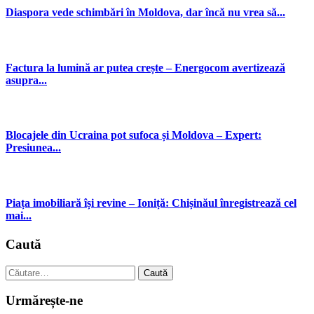
Diaspora vede schimbări în Moldova, dar încă nu vrea să...
Factura la lumină ar putea crește – Energocom avertizează
asupra...
Blocajele din Ucraina pot sufoca și Moldova – Expert:
Presiunea...
Piața imobiliară își revine – Ioniță: Chișinăul înregistrează cel
mai...
Caută
Caută
după:
Urmărește-ne