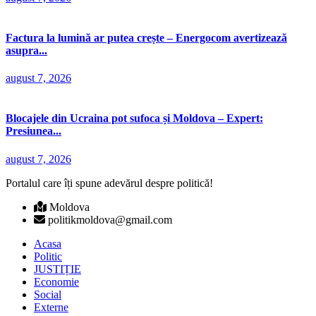
Factura la lumină ar putea crește – Energocom avertizează
asupra...
august 7, 2026
Blocajele din Ucraina pot sufoca și Moldova – Expert:
Presiunea...
august 7, 2026
Portalul care îți spune adevărul despre politică!
Moldova
politikmoldova@gmail.com
Acasa
Politic
JUSTIȚIE
Economie
Social
Externe