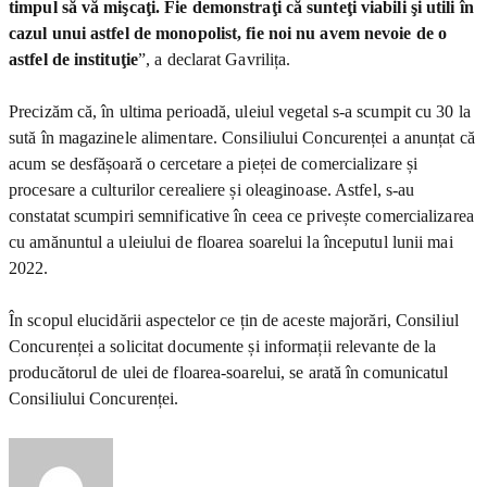
timpul să vă mişcaţi. Fie demonstraţi că sunteţi viabili şi utili în
cazul unui astfel de monopolist, fie noi nu avem nevoie de o
astfel de instituţie
”, a declarat Gavrilița.
Precizăm că, în ultima perioadă, uleiul vegetal s-a scumpit cu 30 la
sută în magazinele alimentare. Consiliului Concurenței a anunțat că
acum se desfășoară o cercetare a pieței de comercializare și
procesare a culturilor cerealiere și oleaginoase. Astfel, s-au
constatat scumpiri semnificative în ceea ce privește comercializarea
cu amănuntul a uleiului de floarea soarelui la începutul lunii mai
2022.
În scopul elucidării aspectelor ce țin de aceste majorări, Consiliul
Concurenței a solicitat documente și informații relevante de la
producătorul de ulei de floarea-soarelui, se arată în comunicatul
Consiliului Concurenței.