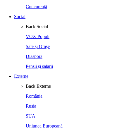
Concurență
Social
Back
Social
VOX Populi
Sate și Orașe
Diaspora
Pensii și salarii
Externe
Back
Externe
România
Rusia
SUA
Uniunea Europeană