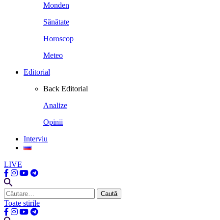
Monden
Sănătate
Horoscop
Meteo
Editorial
Back
Editorial
Analize
Opinii
Interviu
LIVE
Caută
după:
Toate stirile