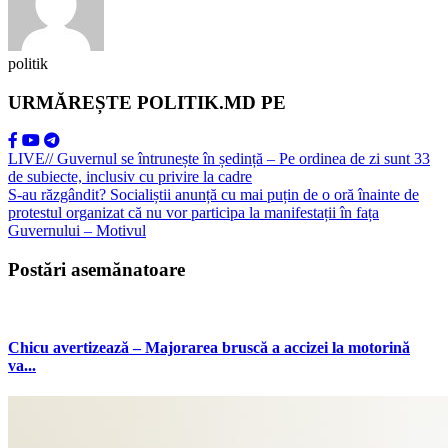
politik
URMĂREȘTE POLITIK.MD PE
LIVE// Guvernul se întrunește în ședință – Pe ordinea de zi sunt 33
de subiecte, inclusiv cu privire la cadre
S-au răzgândit? Socialiștii anunță cu mai puțin de o oră înainte de
protestul organizat că nu vor participa la manifestații în fața
Guvernului – Motivul
Postări asemănatoare
Chicu avertizează – Majorarea bruscă a accizei la motorină
va...