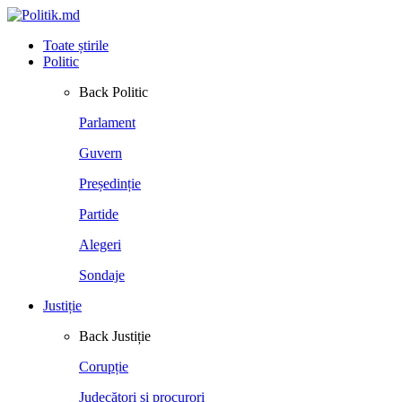
Toate știrile
Politic
Back
Politic
Parlament
Guvern
Președinție
Partide
Alegeri
Sondaje
Justiție
Back
Justiție
Corupție
Judecători și procurori