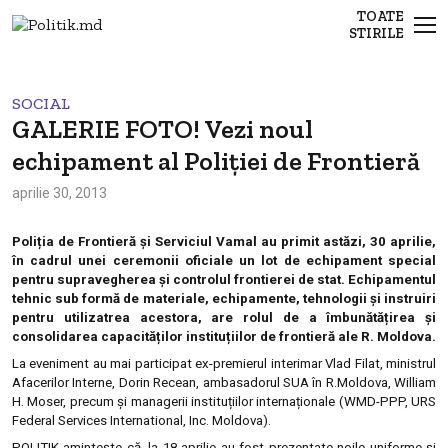
TOATE
STIRILE
SOCIAL
GALERIE FOTO! Vezi noul
echipament al Poliției de Frontieră
aprilie 30, 2013
Poliția de Frontieră și Serviciul Vamal au primit astăzi, 30 aprilie,
în cadrul unei ceremonii oficiale un lot de echipament special
pentru supravegherea și controlul frontierei de stat. Echipamentul
tehnic sub formă de materiale, echipamente, tehnologii și instruiri
pentru utilizatrea acestora, are rolul de a îmbunătățirea și
consolidarea capacităților instituțiilor de frontieră ale R. Moldova.
La eveniment au mai participat ex-premierul interimar Vlad Filat, ministrul
Afacerilor Interne, Dorin Recean, ambasadorul SUA în R.Moldova, William
H. Moser, precum și managerii instituțiilor internaționale (WMD-PPP, URS
Federal Services International, Inc. Moldova).
POLITIK aminteşte că, la 18 aprilie au fost prezentate noile uniforme şi