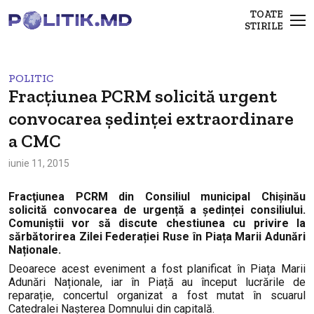
TOATE
STIRILE
POLITIC
Fracțiunea PCRM solicită urgent
convocarea ședinței extraordinare
a CMC
iunie 11, 2015
Fracţiunea PCRM din Consiliul municipal Chişinău
solicită convocarea de urgență a ședinței consiliului.
Comuniștii vor să discute chestiunea cu privire la
sărbătorirea Zilei Federației Ruse în Piața Marii Adunări
Naționale.
Deoarece acest eveniment a fost planificat în Piața Marii
Adunări Naționale, iar în Piață au început lucrările de
reparație, concertul organizat a fost mutat în scuarul
Catedralei Nașterea Domnului din capitală.