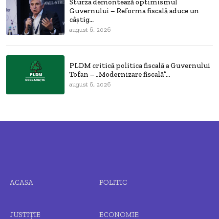
Sturza demontează optimismul
Guvernului – Reforma fiscală aduce un
câștig...
august 6, 2026
PLDM critică politica fiscală a Guvernului
Tofan – „Modernizare fiscală”...
august 6, 2026
ACASA
POLITIC
JUSTIȚIE
ECONOMIE