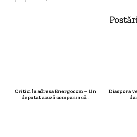
Postăr
Critici la adresa Energocom – Un
Diaspora v
deputat acuză compania că...
dar