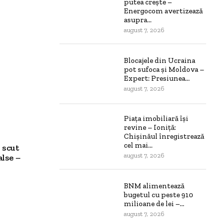
putea crește –
Energocom avertizează
asupra...
august 7, 2026
Blocajele din Ucraina
pot sufoca și Moldova –
Expert: Presiunea...
august 7, 2026
Piața imobiliară își
revine – Ioniță:
Chișinăul înregistrează
cel mai...
 scut
august 7, 2026
alse –
BNM alimentează
bugetul cu peste 910
milioane de lei –...
august 7, 2026