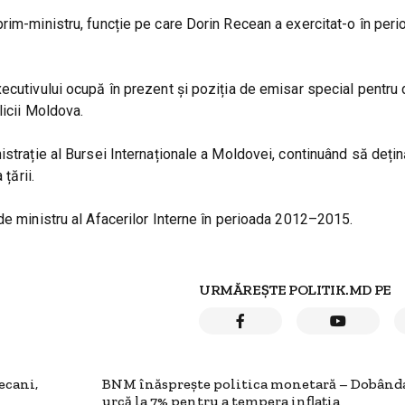
rim-ministru, funcție pe care Dorin Recean a exercitat-o în peri
ecutivului ocupă în prezent și poziția de emisar special pentru
licii Moldova.
strație al Bursei Internaționale a Moldovei, continuând să dețină
țării.
de ministru al Afacerilor Interne în perioada 2012–2015.
URMĂREȘTE POLITIK.MD PE
ecani,
BNM înăsprește politica monetară – Dobând
urcă la 7% pentru a tempera inflația