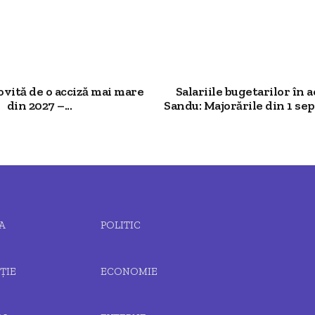
ovită de o acciză mai mare
Salariile bugetarilor în a
din 2027 –...
Sandu: Majorările din 1 sep
A
POLITIC
ȚIE
ECONOMIE