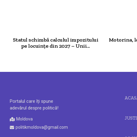
Statul schimbă calculul impozitului
Motorina, l
pe locuințe din 2027 – Unii...
ACAS
Portalul care îți spune
adevărul despre politică!
JUSTI
Moldova
politikmoldova@gmail.com