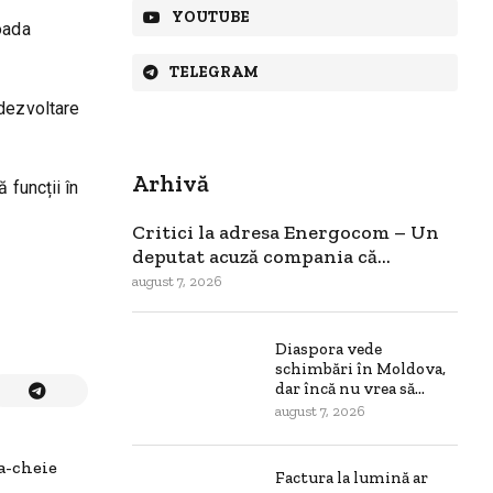
YOUTUBE
oada
TELEGRAM
 dezvoltare
Arhivă
 funcții în
Critici la adresa Energocom – Un
deputat acuză compania că...
august 7, 2026
Diaspora vede
schimbări în Moldova,
dar încă nu vrea să...
august 7, 2026
a-cheie
Factura la lumină ar