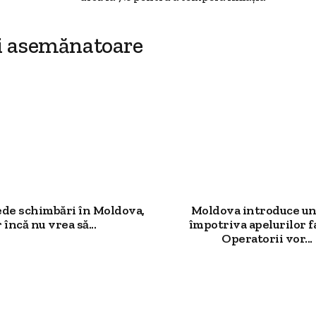
i asemănatoare
ede schimbări în Moldova,
Moldova introduce un
 încă nu vrea să...
împotriva apelurilor f
Operatorii vor...