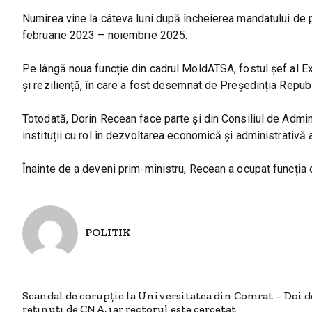
Numirea vine la câteva luni după încheierea mandatului de p
februarie 2023 – noiembrie 2025.
Pe lângă noua funcție din cadrul MoldATSA, fostul șef al Ex
și reziliență, în care a fost desemnat de Președinția Repub
Totodată, Dorin Recean face parte și din Consiliul de Admini
instituții cu rol în dezvoltarea economică și administrativă a 
Înainte de a deveni prim-ministru, Recean a ocupat funcția 
POLITIK
Scandal de corupție la Universitatea din Comrat – Doi d
reținuți de CNA, iar rectorul este cercetat