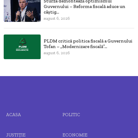
Sturza demontează optimismul
Guvernului – Reforma fiscală aduce un
câștig...
august 6, 2026
PLDM critică politica fiscală a Guvernului
Tofan – „Modernizare fiscală”...
august 6, 2026
ACASA
POLITIC
JUSTIȚIE
ECONOMIE