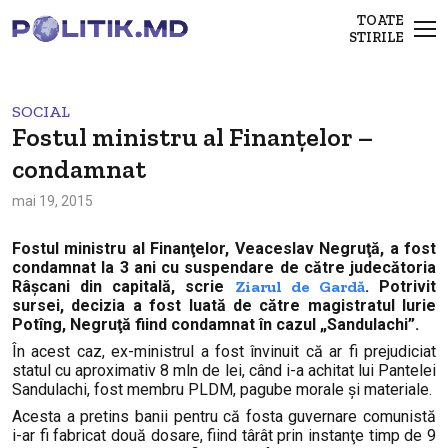
TOATE
STIRILE
SOCIAL
Fostul ministru al Finanțelor –
condamnat
mai 19, 2015
Fostul ministru al Finanţelor, Veaceslav Negruţă, a fost
condamnat la 3 ani cu suspendare de către judecătoria
Râşcani din capitală, scrie
Ziarul de Gardă
. Potrivit
sursei, decizia a fost luată de către magistratul Iurie
Potîng, Negruţă fiind condamnat în cazul „Sandulachi”.
În acest caz, ex-ministrul a fost învinuit că ar fi prejudiciat
statul cu aproximativ 8 mln de lei, când i-a achitat lui Pantelei
Sandulachi, fost membru PLDM, pagube morale şi materiale.
Acesta a pretins banii pentru că fosta guvernare comunistă
i-ar fi fabricat două dosare, fiind târât prin instanţe timp de 9