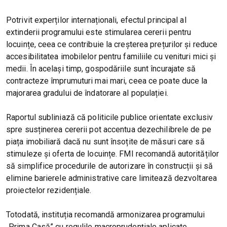
Potrivit experților internaționali, efectul principal al
extinderii programului este stimularea cererii pentru
locuințe, ceea ce contribuie la creșterea prețurilor și reduce
accesibilitatea imobilelor pentru familiile cu venituri mici și
medii. În același timp, gospodăriile sunt încurajate să
contracteze împrumuturi mai mari, ceea ce poate duce la
majorarea gradului de îndatorare al populației.
Raportul subliniază că politicile publice orientate exclusiv
spre susținerea cererii pot accentua dezechilibrele de pe
piața imobiliară dacă nu sunt însoțite de măsuri care să
stimuleze și oferta de locuințe. FMI recomandă autorităților
să simplifice procedurile de autorizare în construcții și să
elimine barierele administrative care limitează dezvoltarea
proiectelor rezidențiale.
Totodată, instituția recomandă armonizarea programului
„Prima Casă” cu regulile macroprudențiale aplicate