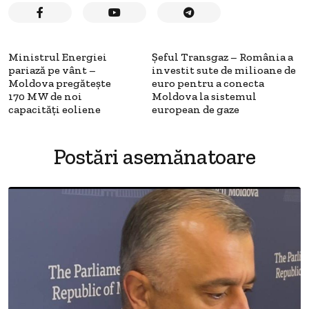
Ministrul Energiei
Șeful Transgaz – România a
pariază pe vânt –
investit sute de milioane de
Moldova pregătește
euro pentru a conecta
170 MW de noi
Moldova la sistemul
capacități eoliene
european de gaze
Postări asemănatoare