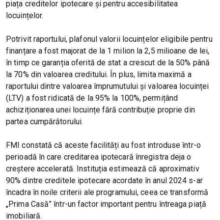
piața creditelor ipotecare și pentru accesibilitatea
locuințelor.
Potrivit raportului, plafonul valorii locuințelor eligibile pentru
finanțare a fost majorat de la 1 milion la 2,5 milioane de lei,
în timp ce garanția oferită de stat a crescut de la 50% până
la 70% din valoarea creditului. În plus, limita maximă a
raportului dintre valoarea împrumutului și valoarea locuinței
(LTV) a fost ridicată de la 95% la 100%, permițând
achiziționarea unei locuințe fără contribuție proprie din
partea cumpărătorului.
FMI constată că aceste facilități au fost introduse într-o
perioadă în care creditarea ipotecară înregistra deja o
creștere accelerată. Instituția estimează că aproximativ
90% dintre creditele ipotecare acordate în anul 2024 s-ar
încadra în noile criterii ale programului, ceea ce transformă
„Prima Casă” într-un factor important pentru întreaga piață
imobiliară.