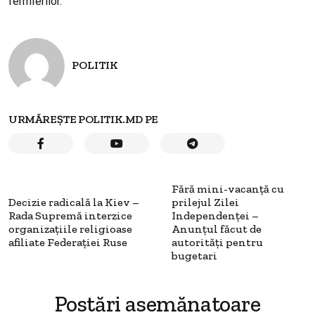
fermierilor.
POLITIK
URMĂREȘTE POLITIK.MD PE
Fără mini-vacanță cu
Decizie radicală la Kiev –
prilejul Zilei
Rada Supremă interzice
Independenței –
organizațiile religioase
Anunțul făcut de
afiliate Federației Ruse
autorități pentru
bugetari
Postări asemănatoare