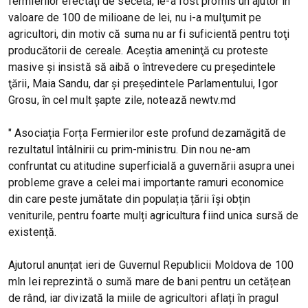
fermierilor efectaţi de secetă, le-a fost promis un ajutor în
valoare de 100 de milioane de lei, nu i-a mulţumit pe
agricultori, din motiv că suma nu ar fi suficientă pentru toţi
producătorii de cereale. Aceştia ameninţă cu proteste
masive şi insistă să aibă o întrevedere cu preşedintele
ţării, Maia Sandu, dar şi preşedintele Parlamentului, Igor
Grosu, în cel mult şapte zile, notează newtv.md
" Asociația Forța Fermierilor este profund dezamăgită de
rezultatul întâlnirii cu prim-ministru. Din nou ne-am
confruntat cu atitudine superficială a guvernării asupra unei
probleme grave a celei mai importante ramuri economice
din care peste jumătate din populația țării își obțin
veniturile, pentru foarte mulți agricultura fiind unica sursă de
existență.
Ajutorul anunțat ieri de Guvernul Republicii Moldova de 100
mln lei reprezintă o sumă mare de bani pentru un cetățean
de rând, iar divizată la miile de agricultori aflați în pragul