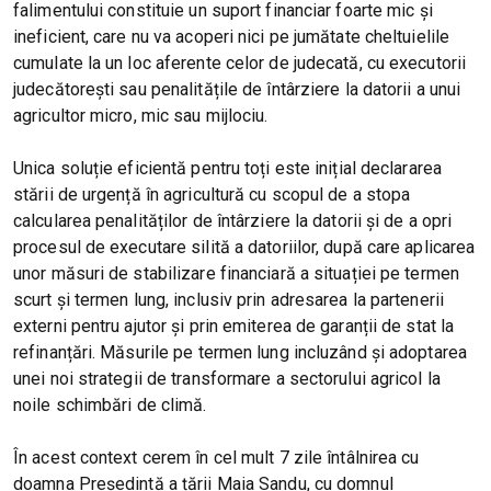
falimentului constituie un suport financiar foarte mic și
ineficient, care nu va acoperi nici pe jumătate cheltuielile
cumulate la un loc aferente celor de judecată, cu executorii
judecătorești sau penalitățile de întârziere la datorii a unui
agricultor micro, mic sau mijlociu.
Unica soluție eficientă pentru toți este inițial declararea
stării de urgență în agricultură cu scopul de a stopa
calcularea penalităților de întârziere la datorii și de a opri
procesul de executare silită a datoriilor, după care aplicarea
unor măsuri de stabilizare financiară a situației pe termen
scurt și termen lung, inclusiv prin adresarea la partenerii
externi pentru ajutor și prin emiterea de garanții de stat la
refinanțări. Măsurile pe termen lung incluzând și adoptarea
unei noi strategii de transformare a sectorului agricol la
noile schimbări de climă.
În acest context cerem în cel mult 7 zile întâlnirea cu
doamna Președintă a țării Maia Sandu, cu domnul