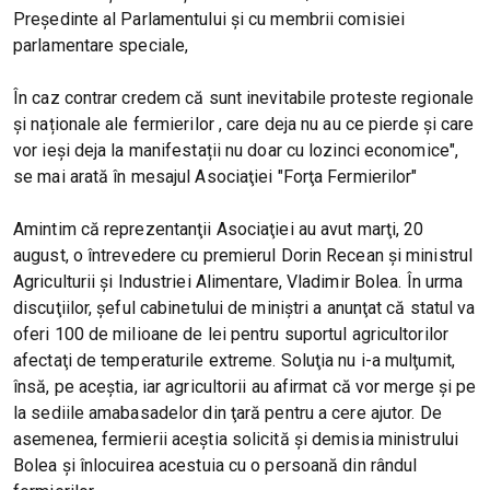
Președinte al Parlamentului și cu membrii comisiei
parlamentare speciale,
În caz contrar credem că sunt inevitabile proteste regionale
și naționale ale fermierilor , care deja nu au ce pierde și care
vor ieși deja la manifestații nu doar cu lozinci economice",
se mai arată în mesajul Asociaţiei "Forţa Fermierilor"
Amintim că reprezentanţii Asociaţiei au avut marţi, 20
august, o întrevedere cu premierul Dorin Recean şi ministrul
Agriculturii şi Industriei Alimentare, Vladimir Bolea. În urma
discuţiilor, şeful cabinetului de miniştri a anunţat că statul va
oferi 100 de milioane de lei pentru suportul agricultorilor
afectaţi de temperaturile extreme. Soluţia nu i-a mulţumit,
însă, pe aceştia, iar agricultorii au afirmat că vor merge şi pe
la sediile amabasadelor din ţară pentru a cere ajutor. De
asemenea, fermierii aceştia solicită şi demisia ministrului
Bolea şi înlocuirea acestuia cu o persoană din rândul