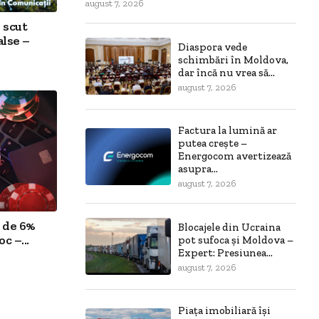
august 7, 2026
 scut
alse –
Diaspora vede
schimbări în Moldova,
dar încă nu vrea să...
august 7, 2026
Factura la lumină ar
putea crește –
Energocom avertizează
asupra...
august 7, 2026
 de 6%
Blocajele din Ucraina
c –...
pot sufoca și Moldova –
Expert: Presiunea...
august 7, 2026
Piața imobiliară își