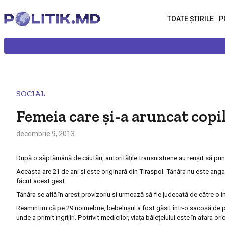
TOATE ȘTIRILE
P
SOCIAL
Femeia care și-a aruncat copil
decembrie 9, 2013
După o săptămână de căutări, autoritățile transnistrene au reușit să pun
Aceasta are 21 de ani și este originară din Tiraspol. Tânăra nu este a
făcut acest gest.
Tânăra se află în arest provizoriu și urmează să fie judecată de către o i
Reamintim că pe 29 noimebrie, bebelușul a fost găsit într-o sacoșă de pl
unde a primit îngrijiri. Potrivit medicilor, viața băiețelului este în afara ori