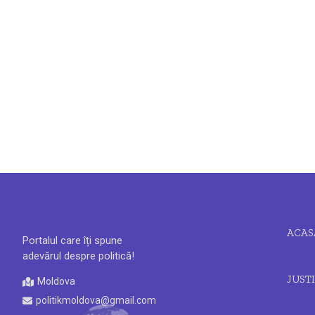
ACAS
Portalul care îți spune
adevărul despre politică!
JUSTI
Moldova
politikmoldova@gmail.com