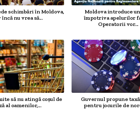
ede schimbări în Moldova,
Moldova introduce un
 încă nu vrea să...
împotriva apelurilor f
Operatorii vor...
mite să nu atingă coșul de
Guvernul propune taxă
ză al oamenilor,...
pentru jocurile de noro