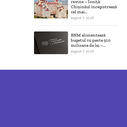
revine – Ioniță:
Chișinăul înregistrează
cel mai...
august 7, 2026
BNM alimentează
bugetul cu peste 910
milioane de lei –...
august 7, 2026