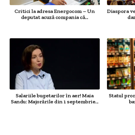
Critici la adresa Energocom – Un
Diaspora v
deputat acuză compania că...
dar
Salariile bugetarilor în aer! Maia
Statul pro
Sandu: Majorările din 1 septembrie...
ba