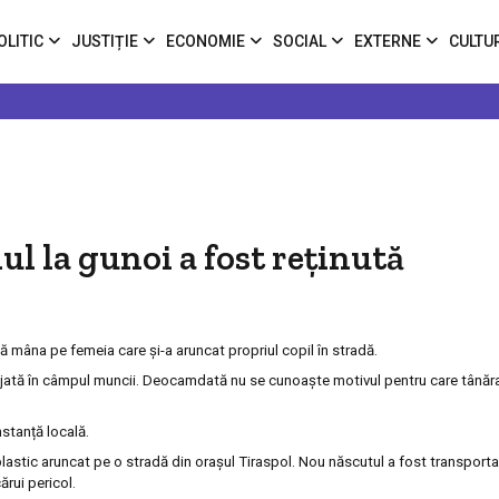
OLITIC
JUSTIȚIE
ECONOMIE
SOCIAL
EXTERNE
CULTU
ul la gunoi a fost reținută
ă mâna pe femeia care și-a aruncat propriul copil în stradă.
ngajată în câmpul muncii. Deocamdată nu se cunoaște motivul pentru care tână
nstanță locală.
astic aruncat pe o stradă din orașul Tiraspol. Nou născutul a fost transportat 
cărui pericol.