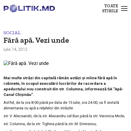
TOATE
STIRILE
SOCIAL
Fără apă. Vezi unde
iulie 14, 2012
Mai multe str
ăzi din capitală rămân astăzi și mîine fără apă în
robinete,
în scopul executării lucrărilor de racordare a
apeductului nou construit din str. Columna, informează SA “Apă-
Canal Chișinău”.
Astfel, de la ora 8-00 până pe data de 15 iulie, ora 24-00, va fi sistată
alimentarea cu apă a reţelelor din străzile:
str. V. Alecsandri, de la str. Alexandru cel Bun până la str. Veronica Micle;
str. Columna, de la str. Tighina până la str. M. Eminescu;