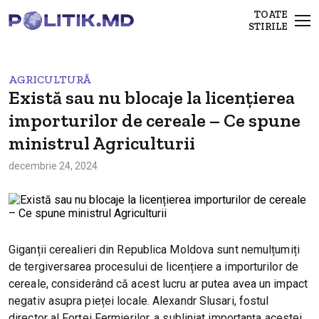
TOATE
STIRILE
AGRICULTURĂ
Există sau nu blocaje la licențierea
importurilor de cereale – Ce spune
ministrul Agriculturii
decembrie 24, 2024
Giganții cerealieri din Republica Moldova sunt nemulțumiți
de tergiversarea procesului de licențiere a importurilor de
cereale, considerând că acest lucru ar putea avea un impact
negativ asupra pieței locale. Alexandr Slusari, fostul
director al Forței Fermierilor, a subliniat importanța acestei