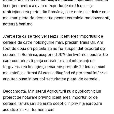
licențieri pentru a evita reexporturile din Ucraina și
restricționarea pieței din România, care este una dintre cele
mai mari piețe de destinație pentru cerealele moldovenești,
notează bani.md
„Cert este că se tergiversează licențierea importului de
cereale de către holdingurile mari, precum Trans Oil. Am
fost de două ori pe cale să ne fie suspendat exportul de
cereale în România, acoperind 70% din livrările noastre. Ce
care controlează piața cerealelor sunt interesați de
tergiversarea licențieii, deoarece prețurile în Ucraina sunt
mai mici”, a afirmat Slusari, adăugând că procesul întârziat
ar putea pune în pericol securitatea pieței de cereale.
Deocamdată, Ministerul Agriculturii nu a publicat niciun
proiect de hotărâre privind licențierea importurilor de
cereale, iar Slusari se arată sceptic în privința aprobării
acestuia într-un termen scurt.