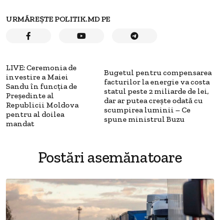
URMĂREȘTE POLITIK.MD PE
LIVE: Ceremonia de
Bugetul pentru compensarea
investire a Maiei
facturilor la energie va costa
Sandu în funcția de
statul peste 2 miliarde de lei,
Președinte al
dar ar putea crește odată cu
Republicii Moldova
scumpirea luminii – Ce
pentru al doilea
spune ministrul Buzu
mandat
Postări asemănatoare