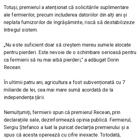
Totuși, premierul a atenționat că solicitările suplimentare
ale fermierilor, precum includerea datoriilor din alți ani și
neplata furnizorilor de îngrășăminte, riscă să destabilizeze
întregul sistem.
„Nu este suficient doar să creștem mereu sumele alocate
pentru pierderi. Este nevoie de o schimbare serioasă pentru
ca fermierii să nu mai aibă pierderi,” a adăugat Dorin
Recean.
În ultimii patru ani, agricultura a fost subvenționată cu 7
miliarde de lei, cea mai mare sumă acordată de la
independența țării.
Nemulțumiți, fermierii spun că premierul Recean, prin
declarațiile sale, dezinformează opinia publică. Fermierul,
Sergiu Ștefanco a luat la puricat declarția premierului și a
spus că acesta operează cu cifre inexacte. Totodată,