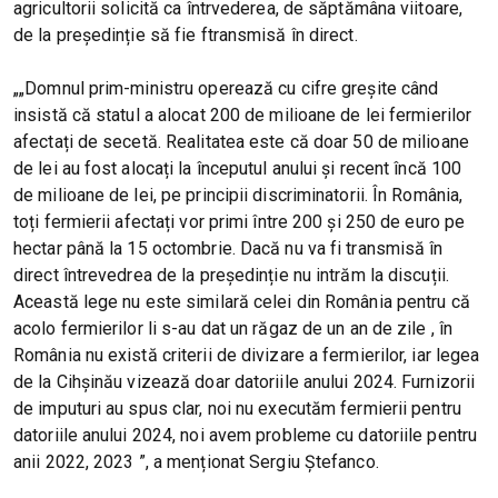
agricultorii solicită ca întrvederea, de săptămâna viitoare,
de la președinție să fie ftransmisă în direct.
„„Domnul prim-ministru operează cu cifre greșite când
insistă că statul a alocat 200 de milioane de lei fermierilor
afectați de secetă. Realitatea este că doar 50 de milioane
de lei au fost alocați la începutul anului și recent încă 100
de milioane de lei, pe principii discriminatorii. În România,
toți fermierii afectați vor primi între 200 și 250 de euro pe
hectar până la 15 octombrie. Dacă nu va fi transmisă în
direct întrevedrea de la președinție nu intrăm la discuții.
Această lege nu este similară celei din România pentru că
acolo fermierilor li s-au dat un răgaz de un an de zile , în
România nu există criterii de divizare a fermierilor, iar legea
de la Cihșinău vizează doar datoriile anului 2024. Furnizorii
de imputuri au spus clar, noi nu executăm fermierii pentru
datoriile anului 2024, noi avem probleme cu datoriile pentru
anii 2022, 2023 ”, a menționat Sergiu Ștefanco.