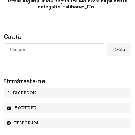
Presa afgană laudă Republica Moldova după vizita
delegației talibane: „Un...
Caută
Caută
după:
Urmărește-ne
FACEBOOK
YOUTUBE
TELEGRAM