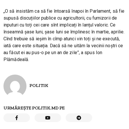
„O să insistăm ca să fie întoarsă înapoi în Parlament, să fie
supusă discuțiilor publice cu agricultorii, cu furnizorii de
inputuri cu toți cei care sînt implicați în lanțul valoric. Ce
înseamnă șase luni, șase luni se împlinesc în martie, aprilie.
Cînd trebuie să ieșim în cîmp atunci vin toți și ne execută,
iată care este situația. Dacă să ne uităm la vecinii noștri ce
au făcut ei au pus-o pe un an de zile”, a spus Ion
Plămădeală.
POLITIK
URMĂREȘTE POLITIK.MD PE