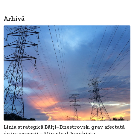
Arhivă
Linia strategică Bălți–Dnestrovsk, grav afectată
de intemperii – Ministrul Junghietu:...