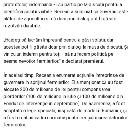
protestelor, îndemnându-i să participe la discuții pentru a
identifica soluții viabile. Recean a subliniat că Guvernul este
alături de agricultori și că doar prin dialog pot fi găsite
rezolvări durabile.
„Haideți să lucrăm împreună pentru a găsi soluții, dar
acestea pot fi găsite doar prin dialog, la masa de discuții. Și
vin cu un îndemn pentru toți - să nu facem politică pe
seama nevoilor fermierilor,” a declarat premierul.
În același timp, Recean a enumerat acțiunile întreprinse de
guvernare în sprijinul fermierilor. El a menționat că au fost
alocate 200 de milioane de lei pentru compensarea
pierderilor (100 de milioane în iulie și 100 de milioane din
Fondul de Intervenție în septembrie). De asemenea, a fost
adoptată o lege specială, inspirată de modelul României, și
a fost creat un cadru normativ pentru reeșalonarea datoriilor
fermierilor.