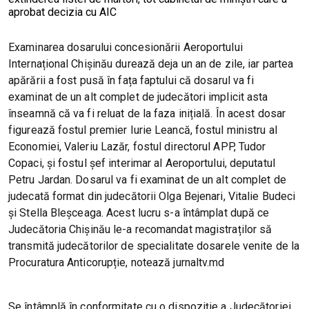
Examinarea dosarului concesionării Aeroportului
Internațional Chișinău durează deja un an de zile, iar partea
apărării a fost pusă în fața faptului că dosarul va fi
examinat de un alt complet de judecători implicit asta
înseamnă că va fi reluat de la faza inițială. În acest dosar
figurează fostul premier Iurie Leancă, fostul ministru al
Economiei, Valeriu Lazăr, fostul directorul APP, Tudor
Copaci, și fostul șef interimar al Aeroportului, deputatul
Petru Jardan. Dosarul va fi examinat de un alt complet de
judecată format din judecătorii Olga Bejenari, Vitalie Budeci
și Stella Bleșceaga. Acest lucru s-a întâmplat după ce
Judecătoria Chișinău le-a recomandat magistraților să
transmită judecătorilor de specialitate dosarele venite de la
Procuratura Anticorupție, notează jurnaltv.md
Se întâmplă în conformitate cu o dispoziție a Judecătoriei