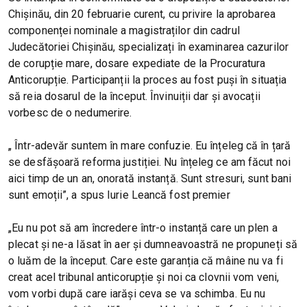
Chișinău, din 20 februarie curent, cu privire la aprobarea
componenței nominale a magistraților din cadrul
Judecătoriei Chișinău, specializați în examinarea cazurilor
de corupție mare, dosare expediate de la Procuratura
Anticorupție. Participanții la proces au fost puși în situația
să reia dosarul de la început. Învinuiții dar și avocații
vorbesc de o nedumerire.
„ Într-adevăr suntem în mare confuzie. Eu înțeleg că în țară
se desfășoară reforma justiției. Nu înțeleg ce am făcut noi
aici timp de un an, onorată instanță. Sunt stresuri, sunt bani
sunt emoții”, a spus Iurie Leancă fost premier
„Eu nu pot să am încredere într-o instanță care un plen a
plecat și ne-a lăsat în aer și dumneavoastră ne propuneți să
o luăm de la început. Care este garanția că mâine nu va fi
creat acel tribunal anticorupție și noi ca clovnii vom veni,
vom vorbi după care iarăși ceva se va schimba. Eu nu