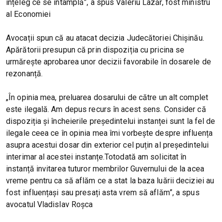
înțeleg ce se întâmplă”, a spus Valeriu Lazăr, fost ministru
al Economiei
Avocații spun că au atacat decizia Judecătoriei Chișinău.
Apărătorii presupun că prin dispoziția cu pricina se
urmărește aprobarea unor decizii favorabile în dosarele de
rezonanță.
„În opinia mea, preluarea dosarului de către un alt complet
este ilegală. Am depus recurs în acest sens. Consider că
dispoziția și încheierile președintelui instanței sunt la fel de
ilegale ceea ce în opinia mea îmi vorbește despre influența
asupra acestui dosar din exterior cel puțin al președintelui
interimar al acestei instanțe.Totodată am solicitat în
instanță invitarea tuturor membrilor Guvernului de la acea
vreme pentru ca să aflăm ce a stat la baza luării deciziei au
fost influențași sau presați asta vrem să aflăm”, a spus
avocatul Vladislav Roșca