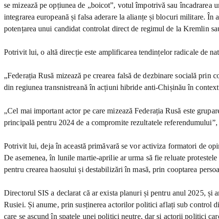
se mizează pe opțiunea de „boicot”, votul împotrivă sau încadrarea une
integrarea europeană și falsa aderare la alianțe și blocuri militare. Î
potențarea unui candidat controlat direct de regimul de la Kremlin sau
Potrivit lui, o altă direcție este amplificarea tendințelor radicale de 
„Federația Rusă mizează pe crearea falsă de dezbinare socială prin c
din regiunea transnistreană în acțiuni hibride anti-Chișinău în cont
„Cel mai important actor pe care mizează Federația Rusă este gruparea l
principală pentru 2024 de a compromite rezultatele referendumului”, a
Potrivit lui, deja în această primăvară se vor activiza formatori de o
De asemenea, în lunile martie-aprilie ar urma să fie reluate protestele
pentru crearea haosului și destabilizări în masă, prin cooptarea persoa
Directorul SIS a declarat că ar exista planuri și pentru anul 2025, și
Rusiei. Și anume, prin susținerea actorilor politici aflați sub control d
care se ascund în spatele unei politici neutre, dar și actorii politici c