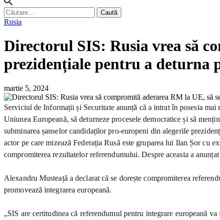
Caută
după:
Rusia
Directorul SIS: Rusia vrea să c
prezidențiale pentru a deturna 
martie 5, 2024
Serviciul de Informații și Securitate anunță că a intrat în posesia ma
Uniunea Europeană, să deturneze procesele democratice și să mențină 
subminarea șanselor candidaților pro-europeni din alegerile prezidenț
actor pe care mizează Federația Rusă este gruparea lui Ilan Șor cu exte
compromiterea rezultatelor referendumului. Despre aceasta a anunțat 
Alexandru Musteață a declarat că se dorește compromiterea referendumul
promovează integrarea europeană.
„SIS are certitudinea că referendumul pentru integrare europeană va fi