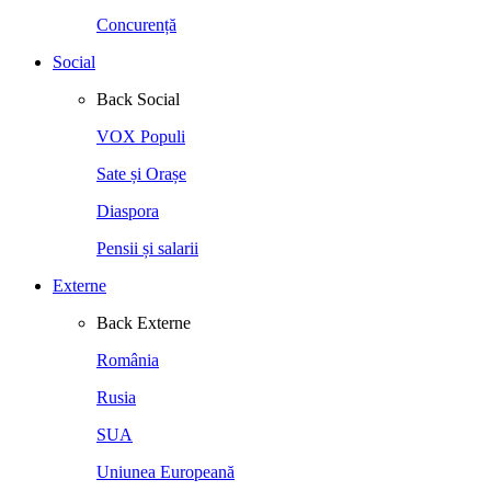
Concurență
Social
Back
Social
VOX Populi
Sate și Orașe
Diaspora
Pensii și salarii
Externe
Back
Externe
România
Rusia
SUA
Uniunea Europeană