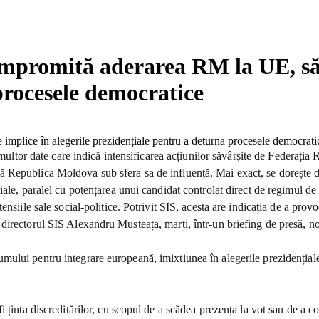
ompromită aderarea RM la UE, să s
procesele democratice
i multor date care indică intensificarea acțiunilor săvârșite de Federa
Republica Moldova sub sfera sa de influență. Mai exact, se dorește di
iale, paralel cu potențarea unui candidat controlat direct de regimul de
nsiile sale social-politice. Potrivit SIS, acesta are indicația de a provo
directorul SIS Alexandru Musteața, marți, într-un briefing de presă, n
ui pentru integrare europeană, imixtiunea în alegerile prezidențiale, pr
 ținta discreditărilor, cu scopul de a scădea prezența la vot sau de a c