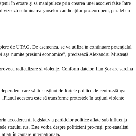
nii în eroare și să manipuleze prin crearea unei asocieri false între
ivul vizează subminarea șanselor candidaților pro-europeni, paralel cu
opiere de UTAG. De asemenea, se va utiliza în continuare potențialul
unei așa-numite presiuni economice”, precizează Alexandru Musteață.
 provoca radicalizare și violențe. Conform datelor, Ilan Șor are sarcina
dependent care să fie susținut de forțele politice de centru-stânga.
 „Planul acestora este să transforme protestele în acțiuni violente
n accederea în legislativ a partidelor politice aflate sub influența
le statului rus. Este vorba despre politicieni pro-ruși, pro-stataliști,
 aflați în căutare internațională.