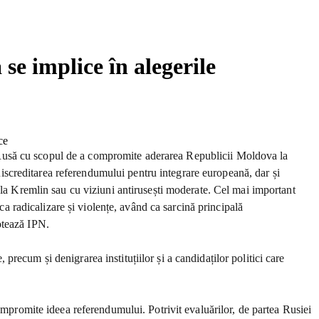
e implice în alegerile
ția Rusă cu scopul de a compromite aderarea Republicii Moldova la
screditarea referendumului pentru integrare europeană, dar și
 la Kremlin sau cu viziuni antirusești moderate. Cel mai important
ca radicalizare și violențe, având ca sarcină principală
otează IPN.
ecum și denigrarea instituțiilor și a candidaților politici care
ompromite ideea referendumului. Potrivit evaluărilor, de partea Rusiei