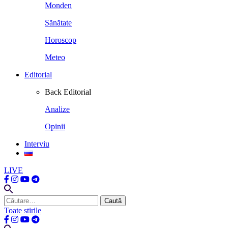
Monden
Sănătate
Horoscop
Meteo
Editorial
Back
Editorial
Analize
Opinii
Interviu
LIVE
Caută
după:
Toate stirile