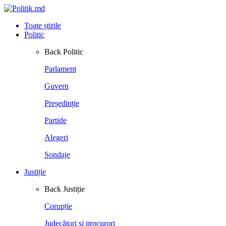
Toate știrile
Politic
Back
Politic
Parlament
Guvern
Președinție
Partide
Alegeri
Sondaje
Justiție
Back
Justiție
Corupție
Judecători și procurori