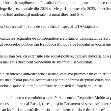
i întrebări suplimentare în cadrul referendumului pentru a induce cetățe
n alegerile prezidențiale din 2024 și cele parlamentare din 2025, obiect
 viziuni antirusești moderate”, a notat directorul SIS.
natură separatistă în zona de sud a țării, în special UTA Găgăuzia.
ontinuarea acțiunilor de compromitere a eforturilor Chișinăului de apr
extul proceselor politice din Republica Moldova pe fundalul invocării 
ui Ilan Șor, cu extensiile sale social-politice, care are indicația de a
 mai spus directorul Serviciului de Informații și Securitate.
pinie cu interese anti-europene ascunse, care vor promova un candidat in
 cu un substrat pro-rus accentuat și pentru apărarea dreptului eurasiatic.
nelor dispuse să intre în confruntare agresivă cu forțele de ordine.
 anume obținerea controlului asupra Parlamentului Republicii Moldova pri
irect sau indirect al Rusiei, care ajunși în Parlament să servească interese
are au legături cu grupările criminal organizate, conduse de către cetățeni