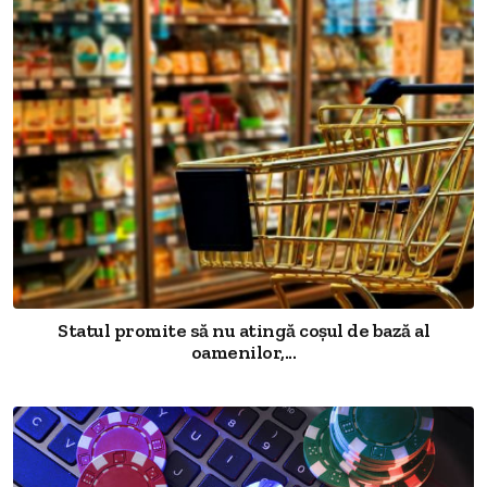
Statul promite să nu atingă coșul de bază al
oamenilor,...