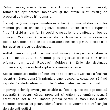
Potrivit sursei, acesta făcea parte dintr-un grup criminal organizat,
format din opt cetăţeni moldoveni şi trei străini, sunt învinuiţi de
procurori de trafic de fiinţe umane.
Învinuiţii acţionau după următoarea schemă: în majoritatea cazurilor
membrii grupului criminal organizat selectau tinere cu vîrste cuprinse
între 18 şi 26 ani din familii social vulnerabile, le promiteau un loc de
muncă în Cipru sau Dubai în calitate de dansatoare cu un salariu de
peste 1000 dolari, apoi le perfectau actele necesare pentru plecare şi le
transportau la locul de destinaţie.
Astfel, membrii grupului criminal sunt învinuiţi că în perioada februarie
2011 – martie 2012, au recrutat şi au organizat plecarea a 15 tinere
originare din sudul Republicii Moldova în ţările de destinaţie
nominalizate, unde au fost exploatate sexual comercial.
Secţia combatere trafic de fiinţe umane a Procuraturii Generale a finalizat
recent urmărirea penală în privinţa a cinci persoane, cauza penală fiind
expediată în Judecătoria sectorului Centru pentru examinare în fond.
În privinţa celorlalţi învinuiţi materialele au fost disjunse într-o procedură
separată în cadrul căreia procurorii şi ofiţerii de urmărire penală
efectuează acţiuni de urmărire penală pentru a stabili locul aflării
acestora, precum şi pentru identificarea altor victime ale traficanţilor
deja deferiţi justiţiei.