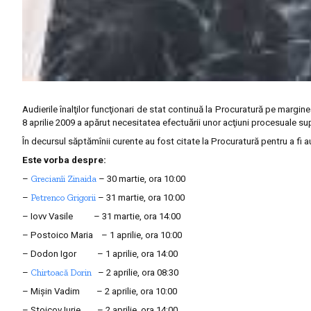
Audierile înalţilor funcţionari de stat continuă la Procuratură pe marginea
8 aprilie 2009 a apărut necesitatea efectuării unor acţiuni procesuale su
În decursul săptămînii curente au fost citate la Procuratură pentru a fi 
Este vorba despre:
Grecianîi Zinaida
–
– 30 martie, ora 10:00
Petrenco Grigorii
–
– 31 martie, ora 10:00
– Iovv Vasile – 31 martie, ora 14:00
– Postoico Maria – 1 aprilie, ora 10:00
– Dodon Igor – 1 aprilie, ora 14:00
Chirtoacă Dorin
–
– 2 aprilie, ora 08:30
– Mişin Vadim – 2 aprilie, ora 10:00
– Stoicov Iurie – 2 aprilie, ora 14:00