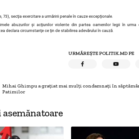
, 73), secţia exercitare a urmăririi penale în cauze excepţionale.
mele abuzurilor şi acţiunilor violente din partea oamenilor legii în urma
tea declara circumstanţe ce ţin de stabilirea adevărului în cauză.
URMĂREȘTE POLITIK.MD PE
Mihai Ghimpu a graţiat mai mulţi condamnaţi în săptămâ
Patimilor
i asemănatoare