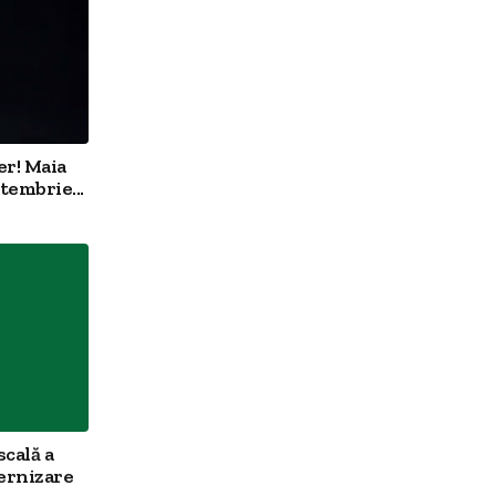
er! Maia
tembrie...
scală a
ernizare