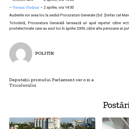
Voronin Vladimir
–
– 2 aprilie, ora 14:00
Audierile vor avea loc la sediul Procuraturii Generale (bd. Ştefan cel Mare
Totodată, Procuratura Generală lansează un apel repetat către victi
postelectorale care au avut loc în aprilie 2009, către alte persoane ar pu
POLITIK
Deputaţii primului Parlament cer o zi a
Tricolorului
Postăr