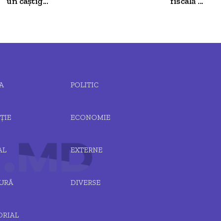
un câștig...
fiscală”...
A
POLITIC
ȚIE
ECONOMIE
AL
EXTERNE
URĂ
DIVERSE
ORIAL