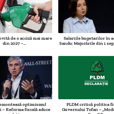
ovită de o acciză mai mare
Salariile bugetarilor în a
din 2027 –...
Sandu: Majorările din 1 sep
demontează optimismul
PLDM critică politica fi
 – Reforma fiscală aduce
Guvernului Tofan – „Mod