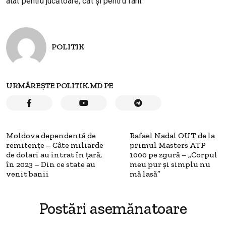
atât pentru jucătoare, cât și pentru fani.
POLITIK
URMĂREȘTE POLITIK.MD PE
Moldova dependentă de
Rafael Nadal OUT de la
remitențe – Câte miliarde
primul Masters ATP
de dolari au intrat în țară,
1000 pe zgură – „Corpul
în 2023 – Din ce state au
meu pur și simplu nu
venit banii
mă lasă”
Postări asemănatoare