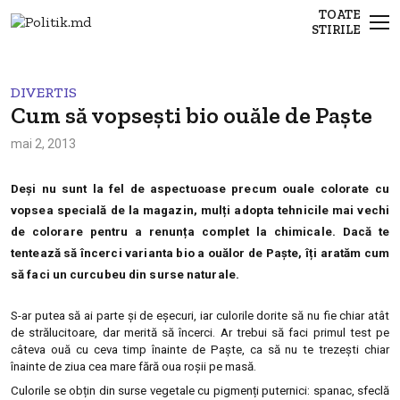
TOATE
STIRILE
DIVERTIS
Cum să vopsești bio ouăle de Paște
mai 2, 2013
Deși nu sunt la fel de aspectuoase precum ouale colorate cu
vopsea specială de la magazin, mulți adopta tehnicile mai vechi
de colorare pentru a renunța complet la chimicale. Dacă te
tentează să încerci varianta bio a ouălor de Paște, îți aratăm cum
să faci un curcubeu din surse naturale.
S-ar putea să ai parte și de eșecuri, iar culorile dorite să nu fie chiar atât
de strălucitoare, dar merită să încerci. Ar trebui să faci primul test pe
câteva ouă cu ceva timp înainte de Paște, ca să nu te trezești chiar
înainte de ziua cea mare fără oua roșii pe masă.
Culorile se obțin din surse vegetale cu pigmenți puternici: spanac, sfeclă