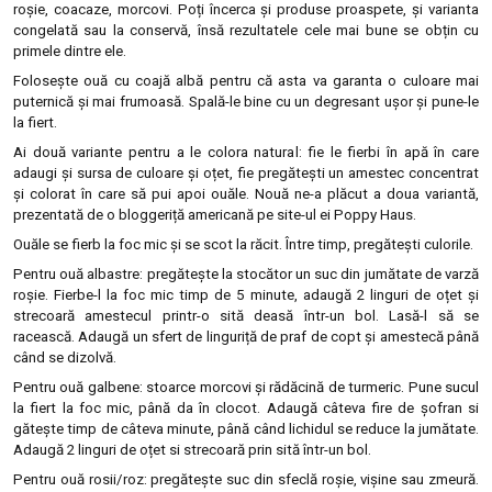
roșie, coacaze, morcovi. Poți încerca și produse proaspete, și varianta
congelată sau la conservă, însă rezultatele cele mai bune se obțin cu
primele dintre ele.
Folosește ouă cu coajă albă pentru că asta va garanta o culoare mai
puternică și mai frumoasă. Spală-le bine cu un degresant ușor și pune-le
la fiert.
Ai două variante pentru a le colora natural: fie le fierbi în apă în care
adaugi și sursa de culoare și oțet, fie pregătești un amestec concentrat
și colorat în care să pui apoi ouăle. Nouă ne-a plăcut a doua variantă,
prezentată de o bloggeriță americană pe site-ul ei Poppy Haus.
Ouăle se fierb la foc mic și se scot la răcit. Între timp, pregătești culorile.
Pentru ouă albastre: pregătește la stocător un suc din jumătate de varză
roșie. Fierbe-l la foc mic timp de 5 minute, adaugă 2 linguri de oțet și
strecoară amestecul printr-o sită deasă într-un bol. Lasă-l să se
racească. Adaugă un sfert de linguriță de praf de copt și amestecă până
când se dizolvă.
Pentru ouă galbene: stoarce morcovi și rădăcină de turmeric. Pune sucul
la fiert la foc mic, până da în clocot. Adaugă câteva fire de șofran si
gătește timp de câteva minute, până când lichidul se reduce la jumătate.
Adaugă 2 linguri de oțet si strecoară prin sită într-un bol.
Pentru ouă rosii/roz: pregătește suc din sfeclă roșie, vișine sau zmeură.