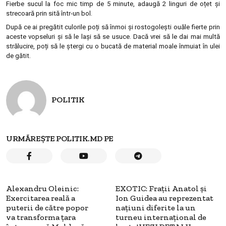
Fierbe sucul la foc mic timp de 5 minute, adaugă 2 linguri de oțet și
strecoară prin sită într-un bol.
După ce ai pregătit culorile poți să înmoi și rostogolești ouăle fierte prin
aceste vopseluri și să le lași să se usuce. Dacă vrei să le dai mai multă
strălucire, poți să le ștergi cu o bucată de material moale înmuiat în ulei
de gătit.
POLITIK
URMĂREȘTE POLITIK.MD PE
Alexandru Oleinic:
EXOTIC: Frații Anatol și
Exercitarea reală a
Ion Guidea au reprezentat
puterii de către popor
națiuni diferite la un
va transforma ţara
turneu internațional de