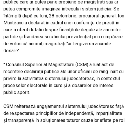
publice care ar putea pune presiune pe magistrați sau ar
putea compromite imaginea întregului sistem judiciar. Se
întâmplă după ce luni, 28 octombrie, procurorul general, Ion
Munteanu a declarat în cadrul unei conferinţe de presă în
care a oferit detalii despre finanţările ilegale ale anumitor
partide şi fraudarea scrutinului prezidenţial prin cumpărare
de voturi că anumiţi magistraţi "ar tergiversa anumite
dosare".
" Consiliul Superior al Magistraturii (CSM) a luat act de
recentele declarații publice ale unor oficiali de rang înalt cu
privire la activitatea sistemului judecătoresc, în contextul
proceselor electorale în curs și a dosarelor de interes
public sporit.
CSM reiterează angajamentul sistemului judecătoresc față
de respectarea principiilor de independență, imparțialitate
și transparență în soluționarea tuturor cauzelor aflate pe rol.