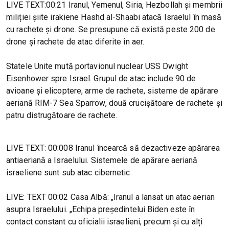
LIVE TEXT:00:21 Iranul, Yemenul, Siria, Hezbollah și membrii
miliției șiite irakiene Hashd al-Shaabi atacă Israelul în masă
cu rachete și drone. Se presupune că există peste 200 de
drone și rachete de atac diferite în aer.
Statele Unite mută portavionul nuclear USS Dwight
Eisenhower spre Israel. Grupul de atac include 90 de
avioane și elicoptere, arme de rachete, sisteme de apărare
aeriană RIM-7 Sea Sparrow, două crucișătoare de rachete și
patru distrugătoare de rachete.
LIVE TEXT: 00:008 Iranul încearcă să dezactiveze apărarea
antiaeriană a Israelului. Sistemele de apărare aeriană
israeliene sunt sub atac cibernetic.
LIVE: TEXT 00:02 Casa Albă: „Iranul a lansat un atac aerian
asupra Israelului. „Echipa președintelui Biden este în
contact constant cu oficialii israelieni, precum și cu alți