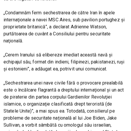
„Condamnăm ferm sechestrarea de către Iran în apele
internaţionale a navei MSC Aires, sub pavilion portughez şi
proprietate britanică”, a declarat Adrienne Watson,
purtătoarea de cuvânt a Consiliului pentru securitate
naţională.
„Cerem Iranului să elibereze imediat această navă şi
echipajul său, format din indieni, filipinezi, pakistanezi, ruşi
şi estonieni”, a adăugat ea, potrivit unui comunicat.
„Sechestrarea unei nave civile fără o provocare prealabilă
este o încălcare flagrantă a dreptului internaţional şi un act
de piraterie din partea corpului Gardienilor Revoluţiei
islamice, o organizaţie clasificată drept teroristă (de
Statele Unite)”, a mai spus ea. Totodată, consilierul pe
probleme de securitate națională al lui Joe Biden, Jake
Sullivan, a vorbit sâmbătă cu omologul său israelian,