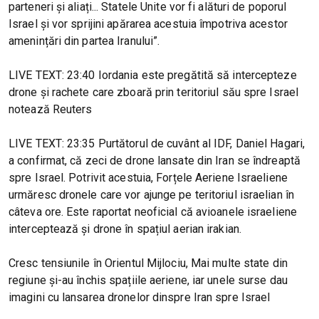
parteneri și aliați... Statele Unite vor fi alături de poporul
Israel și vor sprijini apărarea acestuia împotriva acestor
amenințări din partea Iranului”.
LIVE TEXT: 23:40 Iordania este pregătită să intercepteze
drone și rachete care zboară prin teritoriul său spre Israel
notează Reuters
LIVE TEXT: 23:35 Purtătorul de cuvânt al IDF, Daniel Hagari,
a confirmat, că zeci de drone lansate din Iran se îndreaptă
spre Israel. Potrivit acestuia, Forțele Aeriene Israeliene
urmăresc dronele care vor ajunge pe teritoriul israelian în
câteva ore. Este raportat neoficial că avioanele israeliene
interceptează și drone în spațiul aerian irakian.
Cresc tensiunile în Orientul Mijlociu, Mai multe state din
regiune și-au închis spațiile aeriene, iar unele surse dau
imagini cu lansarea dronelor dinspre Iran spre Israel