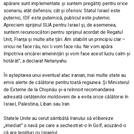
apărare sunt implementate și suntem pregătiți pentru orice
scenariu, atât defensiv, cât și ofensiv. Statul Israel este
puternic, IDF este puternică, publicul este puternic.
Apreciem sprijinul SUA pentru Israel și, de asemenea,
suntem recunoscători pentru sprijinul acordat de Regatul
Unit, Franța și multe alte țări. Am stabilit un principiu clar –
oricui ne face rău, noi îi vom face rău. Ne vom apăra
împotriva oricărei amenințări și vom face acest lucru calm și
hotărât”, a declarat Netanyahu.
În așteptarea unui eventual atac iranian, mai multe state au
emis alerte de călătorie pentru toată regiunea. Și Ministerul
de Externe de la Chișinău și-a reînnoit recomandarea
adresată cetățenilor moldoveni de a evita orice călătorie în
Israel, Palestina, Liban sau Iran.
Statele Unite au cerut sâmbătă Iranului să elibereze
„imediat” o navă pe care a sechestrat-o în Golf, acuzând-o
că are legături cu Israelul.