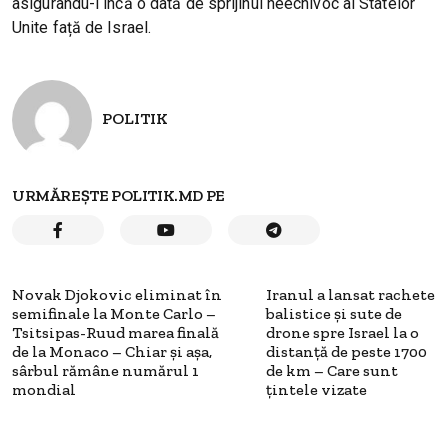
asigurându-l încă o dată de sprijinul neechivoc al Statelor
Unite față de Israel.
POLITIK
URMĂREȘTE POLITIK.MD PE
Novak Djokovic eliminat în
Iranul a lansat rachete
semifinale la Monte Carlo –
balistice și sute de
Tsitsipas-Ruud marea finală
drone spre Israel la o
de la Monaco – Chiar și așa,
distanță de peste 1700
sârbul rămâne numărul 1
de km – Care sunt
mondial
țintele vizate