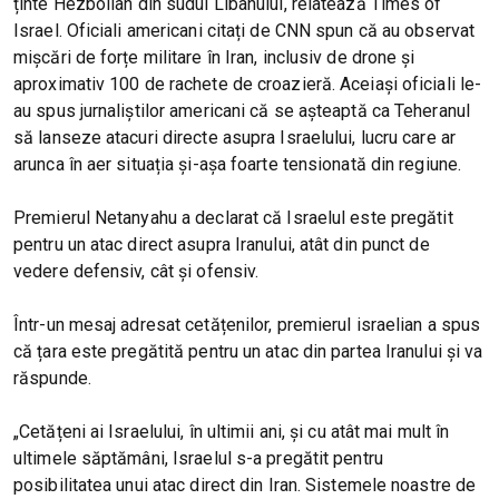
ținte Hezbollah din sudul Libanului, relatează Times of
Israel. Oficiali americani citați de CNN spun că au observat
mișcări de forțe militare în Iran, inclusiv de drone și
aproximativ 100 de rachete de croazieră. Aceiași oficiali le-
au spus jurnaliștilor americani că se așteaptă ca Teheranul
să lanseze atacuri directe asupra Israelului, lucru care ar
arunca în aer situația și-așa foarte tensionată din regiune.
Premierul Netanyahu a declarat că Israelul este pregătit
pentru un atac direct asupra Iranului, atât din punct de
vedere defensiv, cât și ofensiv.
Într-un mesaj adresat cetățenilor, premierul israelian a spus
că țara este pregătită pentru un atac din partea Iranului și va
răspunde.
„Cetățeni ai Israelului, în ultimii ani, și cu atât mai mult în
ultimele săptămâni, Israelul s-a pregătit pentru
posibilitatea unui atac direct din Iran. Sistemele noastre de