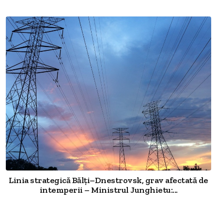
Linia strategică Bălți–Dnestrovsk, grav afectată de
intemperii – Ministrul Junghietu:...