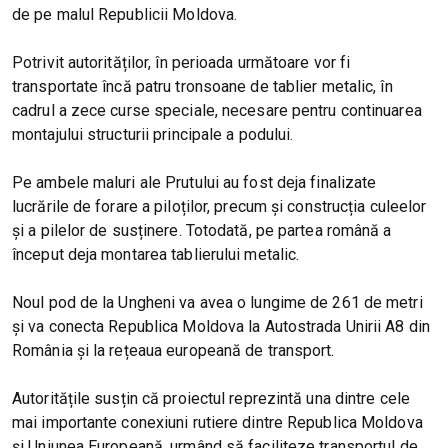
de pe malul Republicii Moldova.
Potrivit autorităților, în perioada următoare vor fi
transportate încă patru tronsoane de tablier metalic, în
cadrul a zece curse speciale, necesare pentru continuarea
montajului structurii principale a podului.
Pe ambele maluri ale Prutului au fost deja finalizate
lucrările de forare a piloților, precum și construcția culeelor
și a pilelor de susținere. Totodată, pe partea română a
început deja montarea tablierului metalic.
Noul pod de la Ungheni va avea o lungime de 261 de metri
și va conecta Republica Moldova la Autostrada Unirii A8 din
România și la rețeaua europeană de transport.
Autoritățile susțin că proiectul reprezintă una dintre cele
mai importante conexiuni rutiere dintre Republica Moldova
și Uniunea Europeană, urmând să faciliteze transportul de