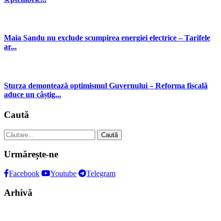
Maia Sandu nu exclude scumpirea energiei electrice – Tarifele
ar...
Sturza demontează optimismul Guvernului – Reforma fiscală
aduce un câștig...
Caută
Caută
după:
Urmărește-ne
Facebook
Youtube
Telegram
Arhivă