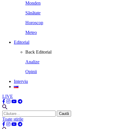
Monden
Sănătate
Horoscop
Meteo
Editorial
Back
Editorial
Analize
Opinii
Interviu
LIVE
Caută
după:
Toate stirile