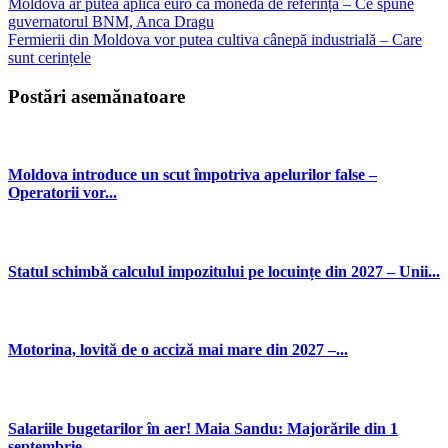
Moldova ar putea aplica euro ca monedă de referință – Ce spune
guvernatorul BNM, Anca Dragu
Fermierii din Moldova vor putea cultiva cânepă industrială – Care
sunt cerințele
Postări asemănatoare
Moldova introduce un scut împotriva apelurilor false –
Operatorii vor...
Statul schimbă calculul impozitului pe locuințe din 2027 – Unii...
Motorina, lovită de o acciză mai mare din 2027 –...
Salariile bugetarilor în aer! Maia Sandu: Majorările din 1
septembrie...