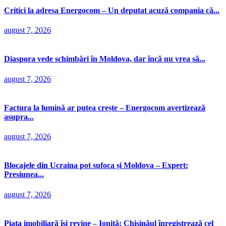
Critici la adresa Energocom – Un deputat acuză compania că...
august 7, 2026
Diaspora vede schimbări în Moldova, dar încă nu vrea să...
august 7, 2026
Factura la lumină ar putea crește – Energocom avertizează
asupra...
august 7, 2026
Blocajele din Ucraina pot sufoca și Moldova – Expert:
Presiunea...
august 7, 2026
Piața imobiliară își revine – Ioniță: Chișinăul înregistrează cel