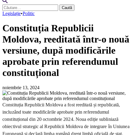
Caută
după:
Legislație
•
Politic
Constituția Republicii
Moldova, reeditată într-o nouă
versiune, după modificările
aprobate prin referendumul
constituțional
noiembrie 13, 2024
Constituția Republicii Moldova a fost reeditată și republicată,
incluzând toate modificările aprobate prin referendumul
constituțional din 20 octombrie 2024. Noua ediție subliniază
obiectivul strategic al Republicii Moldova de integrare în Uniunea
Europeană și declară limba română drept limbă oficială de stat.