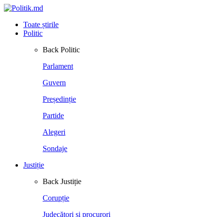
Toate știrile
Politic
Back
Politic
Parlament
Guvern
Președinție
Partide
Alegeri
Sondaje
Justiție
Back
Justiție
Corupție
Judecători și procurori