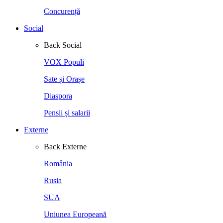
Concurență
Social
Back
Social
VOX Populi
Sate și Orașe
Diaspora
Pensii și salarii
Externe
Back
Externe
România
Rusia
SUA
Uniunea Europeană