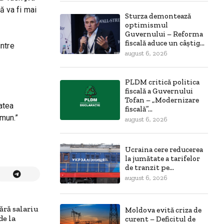
ă va fi mai
Sturza demontează
optimismul
Guvernului – Reforma
fiscală aduce un câștig...
intre
august 6, 2026
PLDM critică politica
fiscală a Guvernului
Tofan – „Modernizare
atea
fiscală”...
omun.”
august 6, 2026
Ucraina cere reducerea
la jumătate a tarifelor
de tranzit pe...
august 6, 2026
ră salariu
Moldova evită criza de
de la
curent – Deficitul de