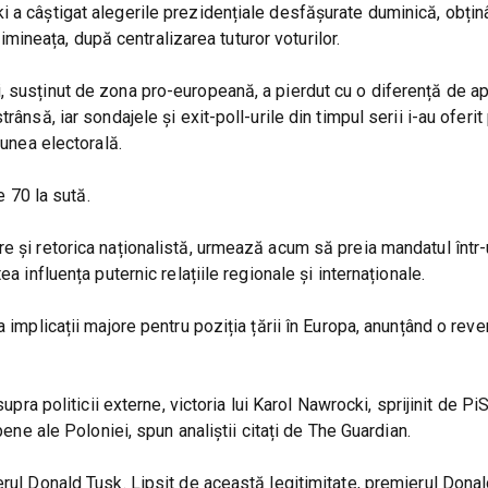
i a câștigat alegerile prezidențiale desfășurate duminică, obți
 dimineața, după centralizarea tuturor voturilor.
, susținut de zona pro-europeană, a pierdut cu o diferență de a
ânsă, iar sondajele și exit-poll-urile din timpul serii i-au oferit
iunea electorală.
e 70 la sută.
e și retorica naționalistă, urmează acum să preia mandatul într
a influența puternic relațiile regionale și internaționale.
 implicații majore pentru poziția țării în Europa, anunțând o reven
pra politicii externe, victoria lui Karol Nawrocki, sprijinit de PiS,
pene ale Poloniei, spun analiștii citați de The Guardian.
erul Donald Tusk. Lipsit de această legitimitate, premierul Dona