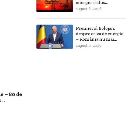
energie, redus...
august 6, 2026
Premierul Bolojan,
despre criza de energie
– România nu mai...
august 6, 2026
e – 80 de
..