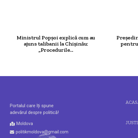
Ministrul Popșoi explică cum au
Președin
ajuns talibanii la Chișinău:
pentru
„Procedurile...
ACAS
Portalul care îți spune
adevărul despre politică!
JUSTI
Moldova
politikmoldova@gmail.com