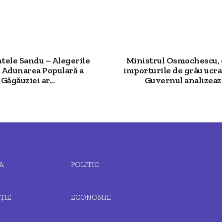
tele Sandu – Alegerile
Ministrul Osmochescu,
 Adunarea Populară a
importurile de grâu ucr
Găgăuziei ar...
Guvernul analizează
A
POLITIC
ȚIE
ECONOMIE