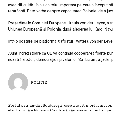
avea dificultăți în a juca rolul important pe care a început s
restrânsă. Este vorba despre capacitatea Poloniei de a juca
Președintele Comisiei Europene, Ursula von der Leyen, a tra
Uniunea Europeană și Polonia, după alegerea lui Karol Nawr
Într-o postare pe platforma X (fostul Twitter), von der Leye
„Sunt încrezătoare că UE va continua cooperarea foarte bun
noastră a păcii, democrației și valorilor. Să lucrăm, așadar
POLITIK
Fostul primar din Boldureşti, care a lovit mortal un copi
electronică – Nicanor Ciochină, rămâne sub control judi