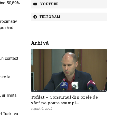
nând 50,89%
YOUTUBE
TELEGRAM
proximativ
 pe rând
Arhivă
-un context
ire la
 ar limita
Tofilat – Consumul din orele de
vârf ne poate scumpi...
august 6, 2026
ld Tusk „va