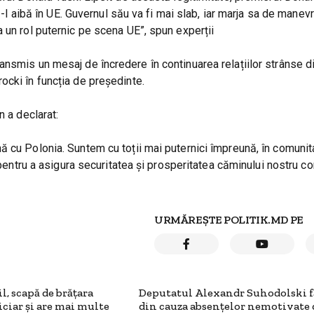
ă-l aibă în UE. Guvernul său va fi mai slab, iar marja sa de manevr
 un rol puternic pe scena UE”, spun experții
nsmis un mesaj de încredere în continuarea relațiilor strânse d
ocki în funcția de președinte.
n a declarat:
ă cu Polonia. Suntem cu toții mai puternici împreună, în comunit
, pentru a asigura securitatea și prosperitatea căminului nostru c
URMĂREȘTE POLITIK.MD PE
l, scapă de brățara
Deputatul Alexandr Suhodolski fă
ciar şi are mai multe
din cauza absențelor nemotivate 