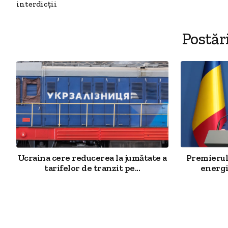
interdicţii
Postăr
Ucraina cere reducerea la jumătate a
Premierul 
tarifelor de tranzit pe...
energi