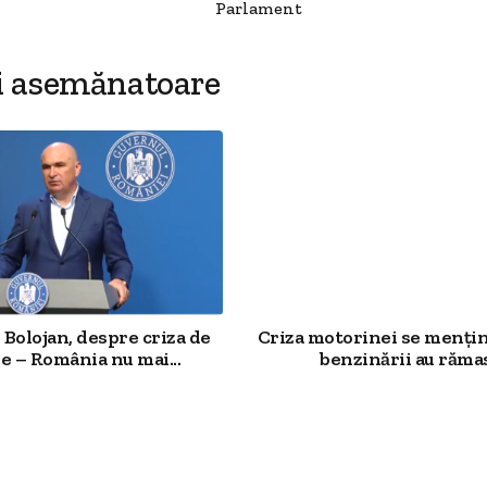
Parlament
i asemănatoare
Bolojan, despre criza de
Criza motorinei se mențin
e – România nu mai...
benzinării au rămas.