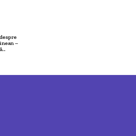
 despre
ainean –
...