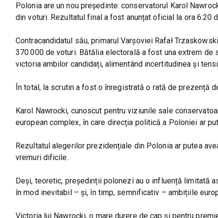
Polonia are un nou președinte: conservatorul Karol Nawrock
din voturi. Rezultatul final a fost anunțat oficial la ora 6:20
Contracandidatul său, primarul Varșoviei Rafał Trzaskowski
370.000 de voturi. Bătălia electorală a fost una extrem de str
victoria ambilor candidați, alimentând incertitudinea și tens
În total, la scrutin a fost o înregistrată o rată de prezență d
Karol Nawrocki, cunoscut pentru viziunile sale conservatoar
european complex, în care direcția politică a Poloniei ar pute
Rezultatul alegerilor prezidențiale din Polonia ar putea avea
vremuri dificile.
Deși, teoretic, președinții polonezi au o influență limitată asu
în mod inevitabil – și, în timp, semnificativ – ambițiile euro
Victoria lui Nawrocki, o mare durere de cap și pentru premi