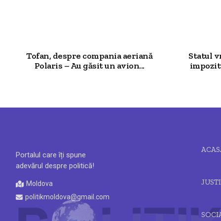
Tofan, despre compania aeriană
Statul v
Polaris – Au găsit un avion...
impozitu
ACAS
Portalul care îți spune
adevărul despre politică!
JUSTI
Moldova
politikmoldova@gmail.com
SOCI