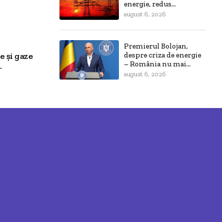
energie, redus...
august 6, 2026
Premierul Bolojan,
e și gaze
despre criza de energie
– România nu mai...
.
august 6, 2026