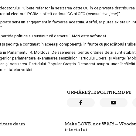
ecătorului Pulbere referitor la sesizarea către CC în ce priveşte distribuirea
rentul electoral PCRM a oferit cadouri CC şi CEC (ceasuri elveţiene)”.
“poate servi un angajament în favoarea acestuia. Astfel, ar putea exista un in
”.
e partide politice au susţinut că demersul AMN este nefondat.
 şi şedinţa a continuat în aceeaşi componenţă, în frunte cu judecătorul Pulb
i în Parlamentul R. Moldova. De asemenea, pentru ordinea de zi sunt stabili
egerilor parlamentare; examinarea sesizărilor Partidului Liberal şi Alianţei “M
dar şi sesizarea Partidului Popular Creştin Democrat asupra unor încălcări a
ezultatelor votării.
URMĂREȘTE POLITIK.MD PE
citate de un
Make LOVE, not WAR! – Woodst
istoria lui