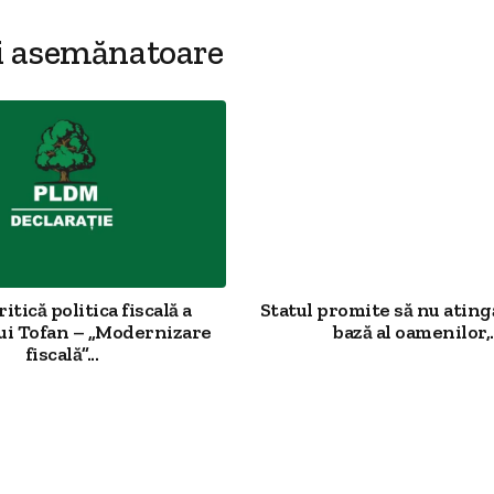
i asemănatoare
tică politica fiscală a
Statul promite să nu ating
i Tofan – „Modernizare
bază al oamenilor,..
fiscală”...