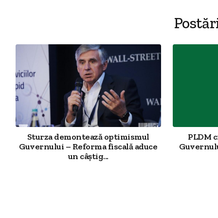
Postăr
Sturza demontează optimismul
PLDM cri
Guvernului – Reforma fiscală aduce
Guvernulu
un câștig...