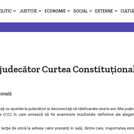
OLITIC
JUSTIȚIE
ECONOMIE
SOCIAL
EXTERNE
CULTU
, judecător Curtea Constituţiona
taţi cu spatele la judecători şi deconectaţi-vă telefoanele cine le are. Mai puţi
e (CC) în care urmează să fie examinate rezultatele definitive ale alegeri
cţie de etică la adresa celor prezenţi în sală, dintre care, majoritatea este