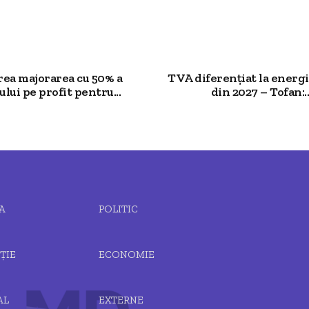
rea majorarea cu 50% a
TVA diferențiat la energi
lui pe profit pentru...
din 2027 – Tofan:..
A
POLITIC
ȚIE
ECONOMIE
AL
EXTERNE