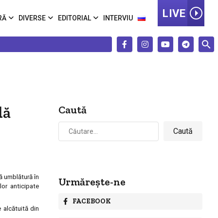
LIVE
RĂ
DIVERSE
EDITORIAL
INTERVIU
lă
Caută
Caută
după:
nă umblătură în
Urmărește-ne
lor anticipate
FACEBOOK
 alcătuită din