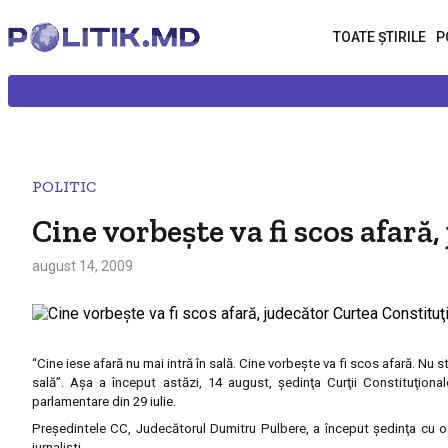
TOATE ȘTIRILE
P
POLITIC
Cine vorbeşte va fi scos afară
august 14, 2009
“Cine iese afară nu mai intră în sală. Cine vorbeşte va fi scos afară. Nu s
sală”. Aşa a început astăzi, 14 august, şedinţa Curţii Constituţional
parlamentare din 29 iulie.
Preşedintele CC, Judecătorul Dumitru Pulbere, a început şedinţa cu o le
jurnalişti.