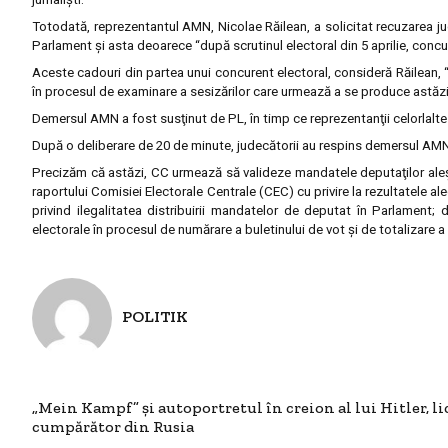
Totodată, reprezentantul AMN, Nicolae Răilean, a solicitat recuzarea jud
Parlament şi asta deoarece “după scrutinul electoral din 5 aprilie, concu
Aceste cadouri din partea unui concurent electoral, consideră Răilean, 
în procesul de examinare a sesizărilor care urmează a se produce astăzi
Demersul AMN a fost susţinut de PL, în timp ce reprezentanţii celorlalt
După o deliberare de 20 de minute, judecătorii au respins demersul AMN
Precizăm că astăzi, CC urmează să valideze mandatele deputaţilor aleş
raportului Comisiei Electorale Centrale (CEC) cu privire la rezultatele al
privind ilegalitatea distribuirii mandatelor de deputat în Parlament; 
electorale în procesul de numărare a buletinului de vot şi de totalizare a r
POLITIK
„Mein Kampf” şi autoportretul în creion al lui Hitler, li
cumpărător din Rusia