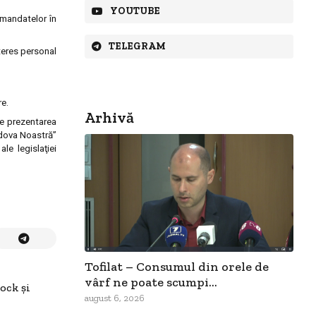
YOUTUBE
 mandatelor în
TELEGRAM
teres personal
ere.
Arhivă
te prezentarea
oldova Noastră”
le legislaţiei
Tofilat – Consumul din orele de
vârf ne poate scumpi...
ock şi
august 6, 2026