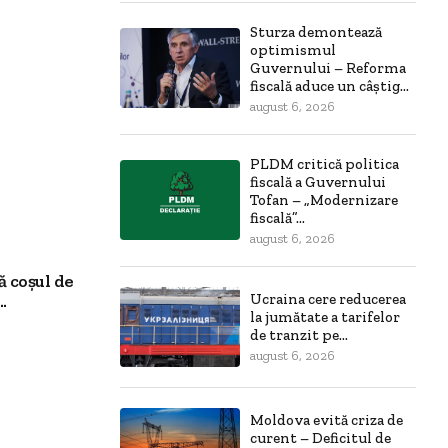
Sturza demontează
optimismul
Guvernului – Reforma
fiscală aduce un câștig...
august 6, 2026
PLDM critică politica
fiscală a Guvernului
Tofan – „Modernizare
fiscală”...
august 6, 2026
ă coșul de
.
Ucraina cere reducerea
la jumătate a tarifelor
de tranzit pe...
august 6, 2026
Moldova evită criza de
curent – Deficitul de