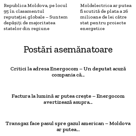
Republica Moldova, pe locul
Moldelectrica ar putea
95 în clasamentul
fi scutită de plata a 26
reputației globale – Suntem
milioane de lei către
depășiți de majoritatea
stat pentru proiecte
statelor din regiune
energetice
Postări asemănatoare
Critici la adresa Energocom – Un deputat acuză
compania că...
Factura la lumină ar putea crește – Energocom
avertizează asupra...
Transgaz face pasul spre gazul american – Moldova
ar putea...