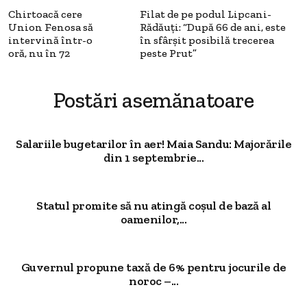
Chirtoacă cere
Filat de pe podul Lipcani-
Union Fenosa să
Rădăuţi: “După 66 de ani, este
intervină într-o
în sfârşit posibilă trecerea
oră, nu în 72
peste Prut”
Postări asemănatoare
Salariile bugetarilor în aer! Maia Sandu: Majorările
din 1 septembrie...
Statul promite să nu atingă coșul de bază al
oamenilor,...
Guvernul propune taxă de 6% pentru jocurile de
noroc –...