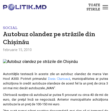
TOATE
STIRILE
SOCIAL
Autobuz olandez pe străzile din
Chişinău
februarie 15, 2010
Autorităţile testează în aceste zile un autobuz olandez de marca Van
Dorin Chirtoacă
Hool A300. Potrivit primarului
, municipalitatea ar putea
achiziţiona în credit autobuze olandeze de acest fel la un preţ de circa 3
ori mai mic decât autobuzele „MAN”.
Chirtoacă susţine că autobuzul ar putea fi procurat cu circa 40 de mii de
euro, dar preţul încă se negociază. Anterior municipalitate achiziţiona
autobuze la un preţ de 100-150 mii euro.
“Am auzit numai păreri pozitive deocamdată, mai ales că şi termenul de