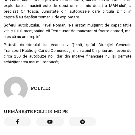
exploatare a maşinii este de două ori mai mic decât a MAN-ului”, a
precizat Chirtoacă. Jumătate din autobuzele care circulă zilnic în
capitală au depăşit termenul de exploatare.
Şoferul autobuzului, Pavel Roman, s-a arătat mulţumit de capacităţile
vehiculului, menţionând că “este uşor de manevrat şi foarte comod, mai
ales că nu are trepte”.
Potrivit directorului lui Veaceslav Ţernă, şeful Direcţiei Generale
Transport Public şi Căi de Comunicaţii, municipiul Chişinău are nevoie de
circa 250 de autobuze noi, dar din motive financiare nu îşi permite
achiziţionarea mai multor bucăţi.
POLITIK
URMĂREȘTE POLITIK.MD PE