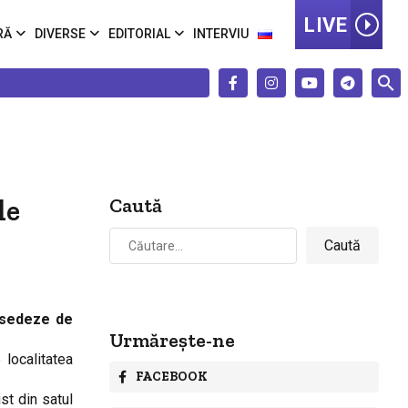
LIVE
RĂ
DIVERSE
EDITORIAL
INTERVIU
de
Caută
Caută
după:
posedeze de
Urmărește-ne
 localitatea
FACEBOOK
st din satul