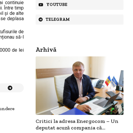
i continuie
YOUTUBE
i. Între timp
l și de alte
e se deplasa
TELEGRAM
tufisurile de
nționau să-l
Arhivă
0000 de lei
pundere
Critici la adresa Energocom – Un
deputat acuză compania că...