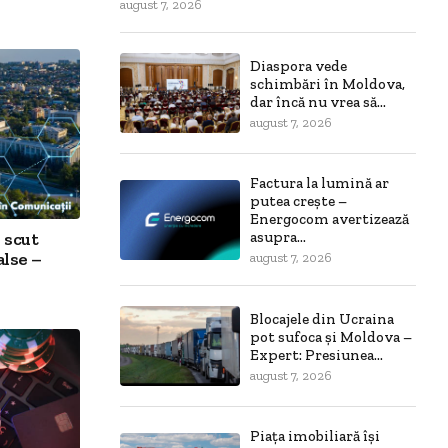
august 7, 2026
Diaspora vede
schimbări în Moldova,
dar încă nu vrea să...
august 7, 2026
Factura la lumină ar
putea crește –
Energocom avertizează
 scut
asupra...
alse –
august 7, 2026
Blocajele din Ucraina
pot sufoca și Moldova –
Expert: Presiunea...
august 7, 2026
Piața imobiliară își