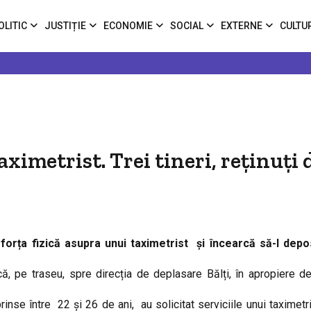
OLITIC
JUSTIȚIE
ECONOMIE
SOCIAL
EXTERNE
CULTU
ximetrist. Trei tineri, reținuți 
 forța fizică asupra unui taximetrist și încearcă să-l de
, pe traseu, spre direcția de deplasare Bălți, în apropiere de
rinse între 22 și 26 de ani, au solicitat serviciile unui taximetri