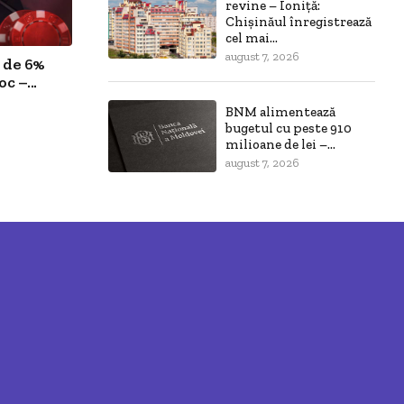
revine – Ioniță:
Chișinăul înregistrează
cel mai...
august 7, 2026
 de 6%
c –...
BNM alimentează
bugetul cu peste 910
milioane de lei –...
august 7, 2026