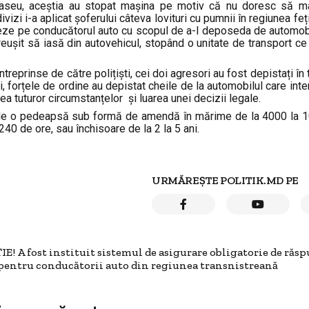
e traseu, aceștia au stopat mașina pe motiv că nu doresc să ma
vizi i-a aplicat șoferului câteva lovituri cu pumnii în regiunea feți
xieze pe conducătorul auto cu scopul de a-l deposeda de automobi
 reușit să iasă din autovehicul, stopând o unitate de transport c
ntreprinse de către polițiști, cei doi agresori au fost depistați în 
i, forțele de ordine au depistat cheile de la automobilul care inte
rea tuturor circumstanțelor și luarea unei decizii legale.
vede o pedeapsă sub formă de amendă în mărime de la 4000 la 1
40 de ore, sau închisoare de la 2 la 5 ani.
URMĂREȘTE POLITIK.MD PE
E! A fost instituit sistemul de asigurare obligatorie de răs
 pentru conducătorii auto din regiunea transnistreană