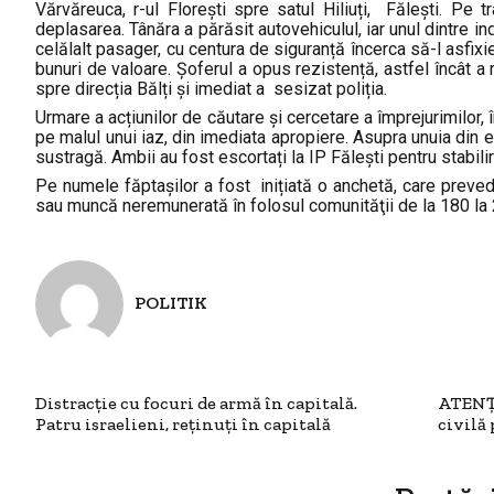
Vărvăreuca, r-ul Florești spre satul Hiliuți, Fălești. P
deplasarea. Tânăra a părăsit autovehiculul, iar unul dintre indi
celălalt pasager, cu centura de siguranță încerca să-l asfi
bunuri de valoare. Șoferul a opus rezistență, astfel încât a
spre direcția Bălți și imediat a sesizat poliția.
Urmare a acțiunilor de căutare și cercetare a împrejurimilor, î
pe malul unui iaz, din imediata apropiere. Asupra unuia din e
sustragă. Ambii au fost escortați la IP Fălești pentru stabili
Pe numele făptașilor a fost inițiată o anchetă, care pre
sau muncă neremunerată în folosul comunităţii de la 180 la 2
POLITIK
Distracție cu focuri de armă în capitală.
ATENȚI
Patru israelieni, reținuți în capitală
civilă