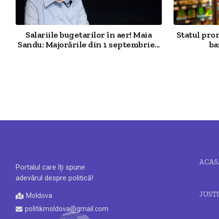
Salariile bugetarilor în aer! Maia
Statul pro
Sandu: Majorările din 1 septembrie...
ba
ACAS
Portalul care îți spune
adevărul despre politică!
JUSTI
Moldova
politikmoldova@gmail.com