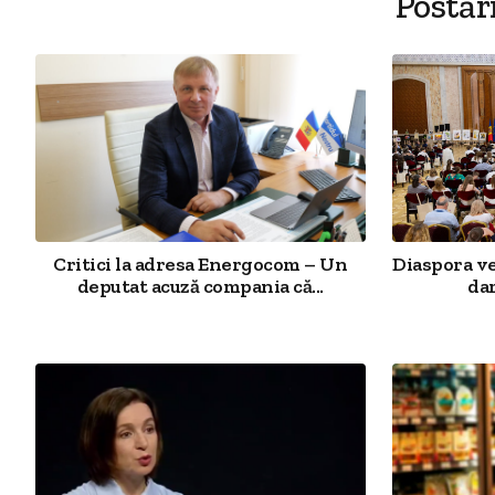
Postăr
Critici la adresa Energocom – Un
Diaspora v
deputat acuză compania că...
dar