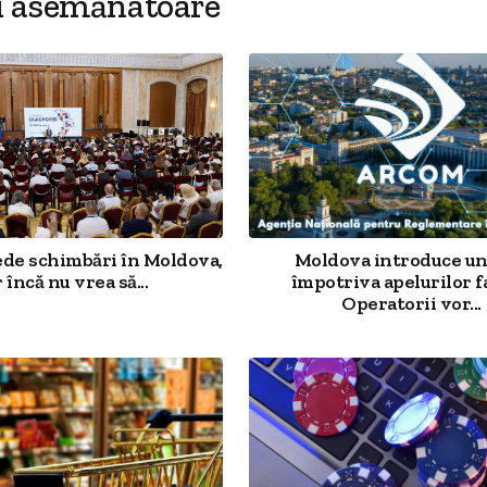
i asemănatoare
ede schimbări în Moldova,
Moldova introduce un
 încă nu vrea să...
împotriva apelurilor f
Operatorii vor...