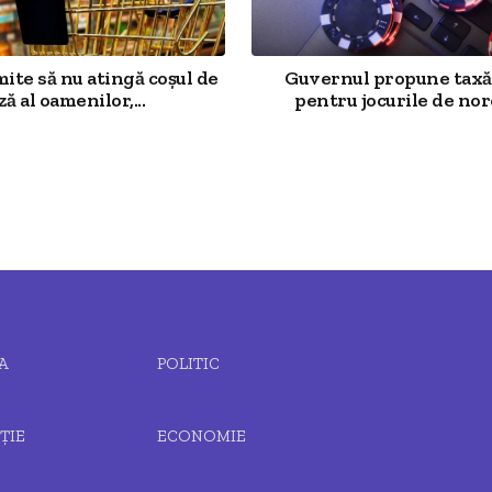
mite să nu atingă coșul de
Guvernul propune taxă
ză al oamenilor,...
pentru jocurile de noro
A
POLITIC
ȚIE
ECONOMIE