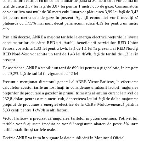
consumatorii casnici cu un consum lunar de până la 30 metri cubi vor achita un
tarif de circa 3,57 lei faţă de 3,07 lei pentru 1 metru cub de gaze. Consumatorii
ce vor utiliza mai mult de 30 metri cubi lunar vor plăti circa 3,99 lei faţă de 3,43
lei pentru metru cub de gaze în prezent. Agenții economici vor fi nevoiți să
plătească cu 17,5% mai mult decât până acum, adică 4,19 lei pentru un metru
cub.
Prin altă decizie, ANRE a majorat tarifele la energia electrică preţurile la livrată
consumatorilor de către RED-uri. Astfel, beneficiarii serviciilor RED Union
Fenosa vor achita 1,33 lei pentru kwh, faţă de 1,1 lei în prezent, ai RED Nord şi
RED Nord-Vest vor achita un tarif de 1,43 lei /kWh, faţă de tariful de 1,2 lei în
prezent.
De asemenea, ANRE a stabilit un tarif de 699 lei pentru o gigacalorie, în creştere
cu 29,2% faţă de tariful în vigoare de 542 lei.
Precum a menţionat directorul general al ANRE Victor Parlicov, la efectuarea
calculelor acestor tarife au fost luaţi în considerare următorii factori: majorarea
preţurilor de procurare a gazelor în primul trimestru al anului curent la nivel de
232,8 dolari pentru o mie metri cub, deprecierea leului faţă de dolar, majorarea
preţului de procurare a energiei electrice de la CERS Moldovenească până la
5,83 cenţi pentru 1kWt/h şi alţi factori.
Victor Parlicov a precizat că majorarea tarifelor ar putea continua. Potrivit lui,
tarifele vor fi ajustate imediat ce vor fi înregistrate abateri de peste 5% intre
tarifele stabilite şi tarifele reale.
Decizia ANRE va intra în vigoare la data publicării în Monitorul Oficial.