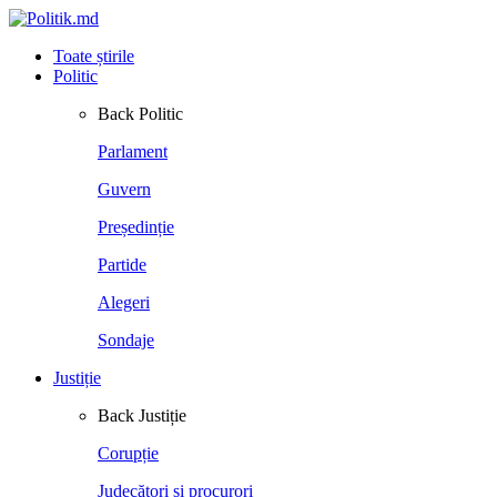
Toate știrile
Politic
Back
Politic
Parlament
Guvern
Președinție
Partide
Alegeri
Sondaje
Justiție
Back
Justiție
Corupție
Judecători și procurori