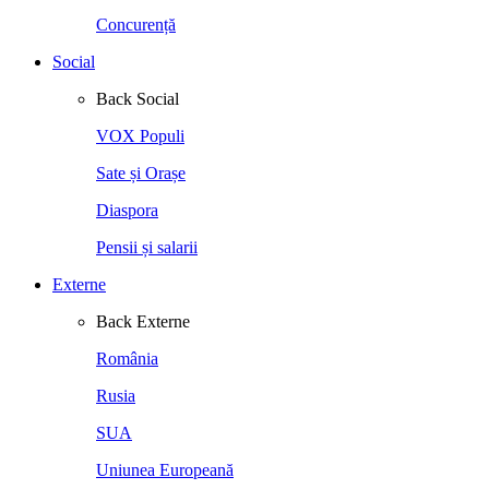
Concurență
Social
Back
Social
VOX Populi
Sate și Orașe
Diaspora
Pensii și salarii
Externe
Back
Externe
România
Rusia
SUA
Uniunea Europeană