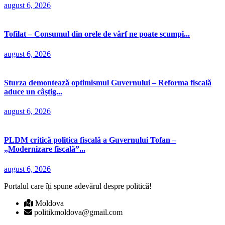
august 6, 2026
Tofilat – Consumul din orele de vârf ne poate scumpi...
august 6, 2026
Sturza demontează optimismul Guvernului – Reforma fiscală
aduce un câștig...
august 6, 2026
PLDM critică politica fiscală a Guvernului Tofan –
„Modernizare fiscală”...
august 6, 2026
Portalul care îți spune adevărul despre politică!
Moldova
politikmoldova@gmail.com