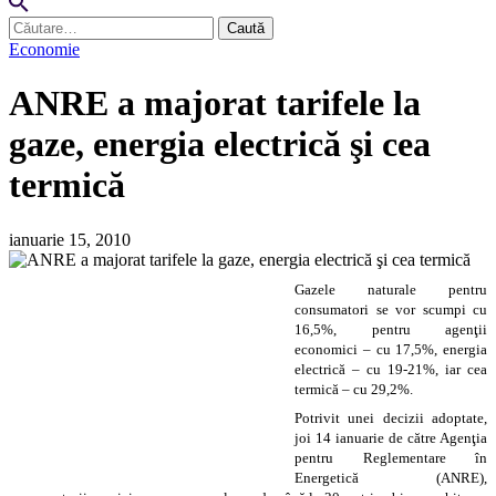
Caută
după:
Economie
ANRE a majorat tarifele la
gaze, energia electrică şi cea
termică
ianuarie 15, 2010
Gazele naturale pentru
consumatori se vor scumpi cu
16,5%, pentru agenţii
economici – cu 17,5%, energia
electrică – cu 19-21%, iar cea
termică – cu 29,2%.
Potrivit unei decizii adoptate,
joi 14 ianuarie de către Agenţia
pentru Reglementare în
Energetică (ANRE),