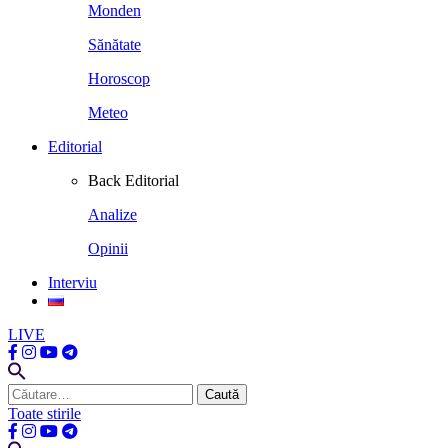
Monden
Sănătate
Horoscop
Meteo
Editorial
Back
Editorial
Analize
Opinii
Interviu
LIVE
Caută
după:
Toate stirile