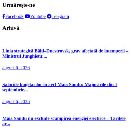
Urmărește-ne
Facebook
Youtube
Telegram
Arhivă
Linia strategică Bălți–Dnestrovsk, grav afectată de intemperii –
Ministrul Junghietu:...
august 6, 2026
Salariile bugetarilor în aer! Maia Sandu: Majorările din 1
septembrie...
august 6, 2026
Maia Sandu nu exclude scumpirea energiei electrice – Tarifele
ar...