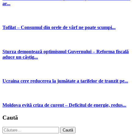
ar...
Tofilat – Consumul din orele de vârf ne poate scumpi...
Sturza demontează optimismul Guvernului – Reforma fiscală
aduce un câștig...
Ucraina cere reducerea la jumătate a tarifelor de tranzit pe...
Moldova evită criza de curent – Deficitul de energie, redus...
Caută
Caută
după: