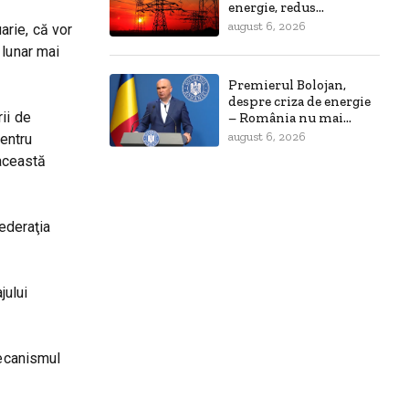
energie, redus...
august 6, 2026
uarie, că vor
 lunar mai
Premierul Bolojan,
despre criza de energie
ii de
– România nu mai...
august 6, 2026
entru
această
Federaţia
jului
mecanismul