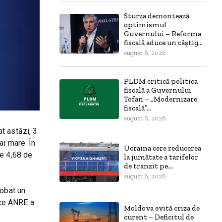
Sturza demontează
optimismul
Guvernului – Reforma
fiscală aduce un câștig...
august 6, 2026
PLDM critică politica
fiscală a Guvernului
Tofan – „Modernizare
fiscală”...
august 6, 2026
at astăzi, 3
ai mare. În
Ucraina cere reducerea
de 4,68 de
la jumătate a tarifelor
de tranzit pe...
august 6, 2026
robat un
ă ce ANRE a
Moldova evită criza de
curent – Deficitul de