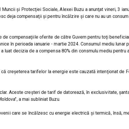
l Muncii şi Protecţiei Sociale, Alexei Buzu a anunţat vineri, 3 ian
esc deja compensaţii şi pentru încălzire şi care nu au un consum
e de compensaţiile oferite de către Guvern pentru toţi beneficiar
nice în perioada ianuarie - martie 2024. Consumul mediu lunar p
ul a luat decizia de a compensa 80% din consmulu mediu pentru 
e că creşeterea tarifelor la energie este cauzată intenţionat de 
ar. Aceste creşteri de tarif de datorează, în exclusivitate, şanta
oldova", a mai subliniat Buzu.
ovenii care se încălzesc cu energie electrică și termică, însă, 