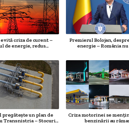
evită criza de curent –
Premierul Bolojan, despre
ul de energie, redus...
energie – România nu 
 pregătește un plan de
Criza motorinei se mențin
u Transnistria – Stocuri...
benzinării au rămas.