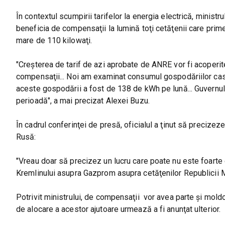
În contextul scumpirii tarifelor la energia electrică, ministru
beneficia de compensaţii la lumină toţi cetăţenii care prim
mare de 110 kilowaţi.
"Creşterea de tarif de azi aprobate de ANRE vor fi acoperit
compensaţii... Noi am examinat consumul gospodăriilor cas
aceste gospodării a fost de 138 de kWh pe lună... Guvern
perioadă", a mai precizat Alexei Buzu.
În cadrul conferinţei de presă, oficialul a ţinut să precizez
Rusă:
"Vreau doar să precizez un lucru care poate nu este foarte cl
Kremlinului asupra Gazprom asupra cetăţenilor Republicii M
Potrivit ministrului, de compensaţii vor avea parte şi mold
de alocare a acestor ajutoare urmează a fi anunţat ulterior.