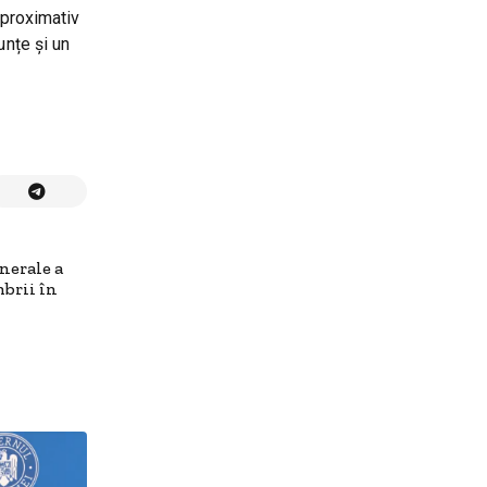
aproximativ
unțe și un
nerale a
mbrii în