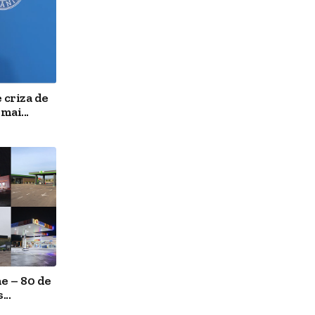
 criza de
mai...
e – 80 de
..