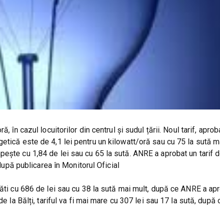
 în cazul locuitorilor din centrul și sudul țării. Noul tarif, aprob
etică este de 4,1 lei pentru un kilowatt/oră sau cu 75 la sută m
ește cu 1,84 de lei sau cu 65 la sută. ANRE a aprobat un tarif 
 după publicarea în Monitorul Oficial
lăti cu 686 de lei sau cu 38 la sută mai mult, după ce ANRE a ap
de la Bălți, tariful va fi mai mare cu 307 lei sau 17 la sută, dup