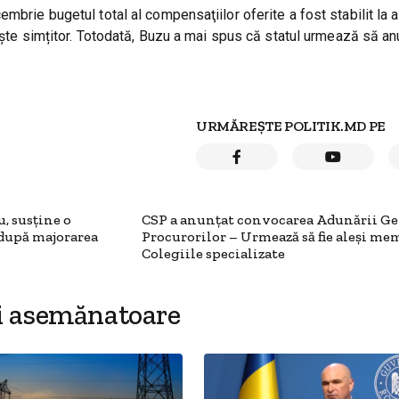
mbrie bugetul total al compensaţiilor oferite a fost stabilit la 
rește simțitor. Totodată, Buzu a mai spus că statul urmează să an
URMĂREȘTE POLITIK.MD PE
, susține o
CSP a anunțat convocarea Adunării Ge
 după majorarea
Procurorilor – Urmează să fie aleși me
Colegiile specializate
i asemănatoare