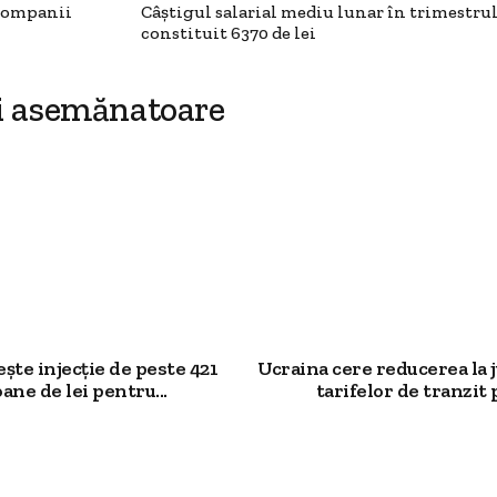
 companii
Câștigul salarial mediu lunar în trimestrul 
constituit 6370 de lei
i asemănatoare
te injecție de peste 421
Ucraina cere reducerea la 
ane de lei pentru...
tarifelor de tranzit p