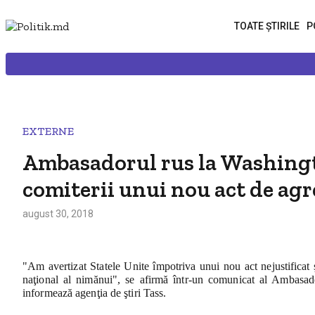
TOATE ȘTIRILE
P
EXTERNE
Ambasadorul rus la Washingt
comiterii unui nou act de agr
august 30, 2018
"Am avertizat Statele Unite împotriva unui nou act nejustificat şi
naţional al nimănui", se afirmă într-un comunicat al Ambasad
informează agenţia de ştiri Tass.