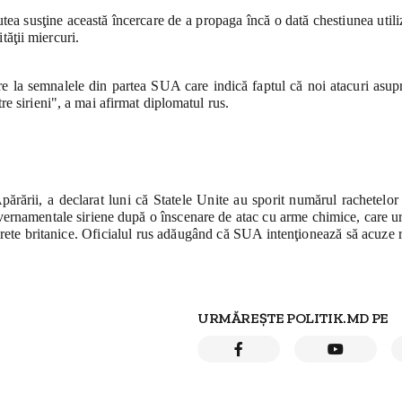
ea susţine această încercare de a propaga încă o dată chestiunea utili
ăţii miercuri.
re la semnalele din partea SUA care indică faptul că noi atacuri asupr
re sirieni", a mai afirmat diplomatul rus.
ărării, a declarat luni că Statele Unite au sporit numărul rachetelor
uvernamentale siriene după o înscenare de atac cu arme chimice, care u
 secrete britanice. Oficialul rus adăugând că SUA intenţionează să acuze 
URMĂREȘTE POLITIK.MD PE