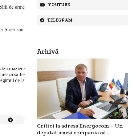
YOUTUBE
zării de arme
TELEGRAM
a Siriei sunt
Arhivă
 de croaziere
rmează să fie
regimul de la
Critici la adresa Energocom – Un
deputat acuză compania că...