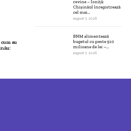
revine – Ioniță:
Chișinăul înregistrează
cel mai...
august 7, 2026
BNM alimentează
bugetul cu peste 910
ă cum au
milioane de lei –...
inău:
august 7, 2026