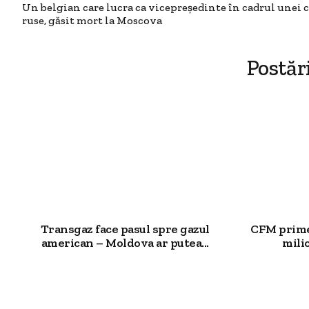
Un belgian care lucra ca vicepreşedinte în cadrul unei
ruse, găsit mort la Moscova
Postăr
Transgaz face pasul spre gazul
CFM primeș
american – Moldova ar putea...
milio