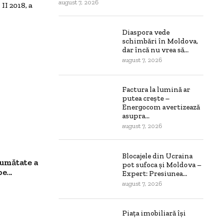
august 7, 2026
II 2018, a
Diaspora vede
schimbări în Moldova,
dar încă nu vrea să...
august 7, 2026
Factura la lumină ar
putea crește –
Energocom avertizează
asupra...
august 7, 2026
Blocajele din Ucraina
jumătate a
pot sufoca și Moldova –
e...
Expert: Presiunea...
august 7, 2026
Piața imobiliară își