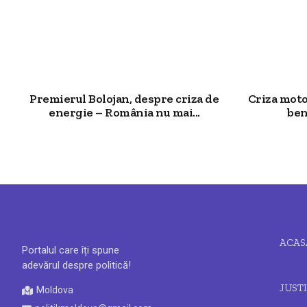
Premierul Bolojan, despre criza de
Criza moto
energie – România nu mai...
ben
ACAS
Portalul care îți spune
adevărul despre politică!
JUSTI
Moldova