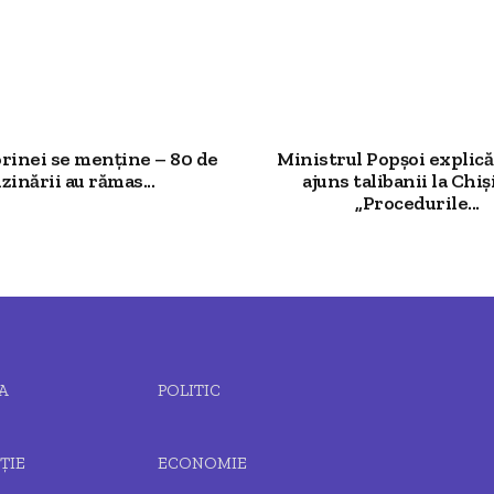
rinei se menține – 80 de
Ministrul Popșoi explic
zinării au rămas...
ajuns talibanii la Chiș
„Procedurile...
A
POLITIC
ȚIE
ECONOMIE