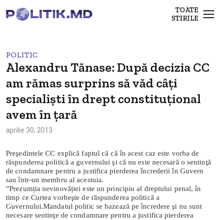
TOATE
STIRILE
POLITIC
Alexandru Tănase: După decizia CC
am rămas surprins să văd câţi
specialişti în drept constituţional
avem în ţară
aprilie 30, 2013
Preşedintele CC explică faptul că că în acest caz este vorba de
răspunderea politică a guvernului şi că nu este necesară o sentinţă
de condamnare pentru a justifica pierderea încrederii în Guvern
sau într-un membru al acestuia.
”Prezumția nevinovăției este un principiu al dreptului penal, în
timp ce Curtea vorbeşte de răspunderea politică a
Guvernului.Mandatul politic se bazează pe încredere şi nu sunt
necesare sentinţe de condamnare pentru a justifica pierderea