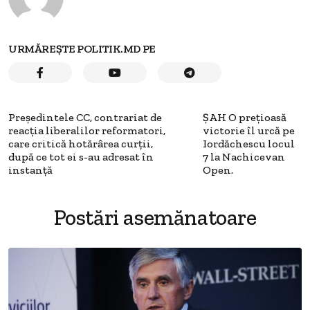
URMĂREȘTE POLITIK.MD PE
Preşedintele CC, contrariat de
ȘAH O prețioasă
reacţia liberalilor reformatori,
victorie îl urcă pe
care critică hotărârea curţii,
Iordăchescu locul
după ce tot ei s-au adresat în
7 la Nachicevan
instanţă
Open.
Postări asemănatoare