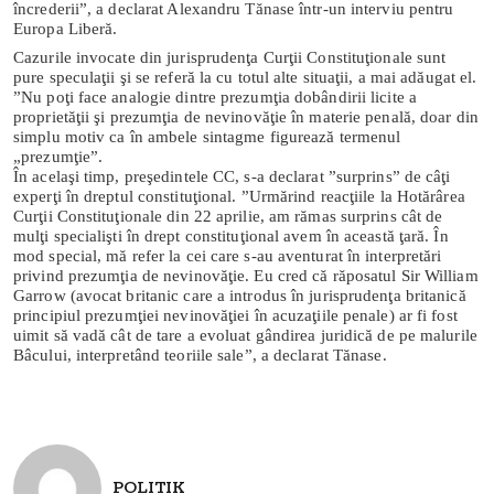
încrederii”, a declarat Alexandru Tănase într-un interviu pentru
Europa Liberă.
Cazurile invocate din jurisprudenţa Curţii Constituţionale sunt
pure speculaţii şi se referă la cu totul alte situaţii, a mai adăugat el.
”Nu poţi face analogie dintre prezumţia dobândirii licite a
proprietăţii şi prezumţia de nevinovăţie în materie penală, doar din
simplu motiv ca în ambele sintagme figurează termenul
„prezumţie”.
În acelaşi timp, preşedintele CC, s-a declarat ”surprins” de câţi
experţi în dreptul constituţional. ”Urmărind reacţiile la Hotărârea
Curţii Constituţionale din 22 aprilie, am rămas surprins cât de
mulţi specialişti în drept constituţional avem în această ţară. În
mod special, mă refer la cei care s-au aventurat în interpretări
privind prezumţia de nevinovăţie. Eu cred că răposatul Sir William
Garrow (avocat britanic care a introdus în jurisprudenţa britanică
principiul prezumţiei nevinovăţiei în acuzaţiile penale) ar fi fost
uimit să vadă cât de tare a evoluat gândirea juridică de pe malurile
Bâcului, interpretând teoriile sale”, a declarat Tănase.
POLITIK