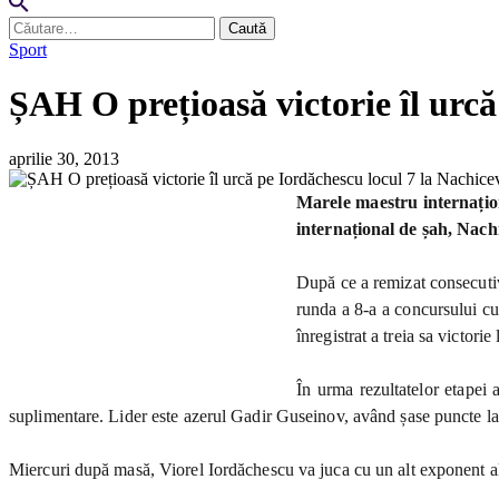
Caută
după:
Sport
ȘAH O prețioasă victorie îl urc
aprilie 30, 2013
Marele maestru internațion
internațional de șah, Nach
După ce a remizat consecuti
runda a 8-a a concursului cu 
înregistrat a treia sa victorie
În urma rezultatelor etapei 
suplimentare. Lider este azerul Gadir Guseinov, având șase puncte la 
Miercuri după masă, Viorel Iordăchescu va juca cu un alt exponent a