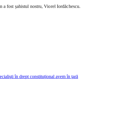
 a fost șahistul nostru, Viorel Iordăchescu.
alişti în drept constituţional avem în ţară