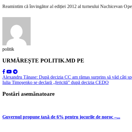
Reamintim că învingător al ediției 2012 al turneului Nachicevan Open
politik
URMĂREȘTE POLITIK.MD PE
Alexandru Tănase: După decizia CC am rămas surprins să văd câţi speci
Iulia Timoşenko se declară „fericită” după decizia CEDO
Postări asemănatoare
Guvernul propune taxă de 6% pentru jocurile de noroc –...