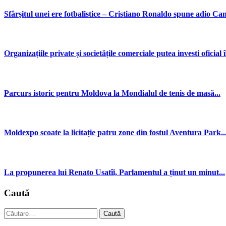
Sfârșitul unei ere fotbalistice – Cristiano Ronaldo spune adio Ca
Organizațiile private și societățile comerciale putea investi oficial î
Parcurs istoric pentru Moldova la Mondialul de tenis de masă...
Moldexpo scoate la licitație patru zone din fostul Aventura Park..
La propunerea lui Renato Usatîi, Parlamentul a ținut un minut...
Caută
Caută
după: