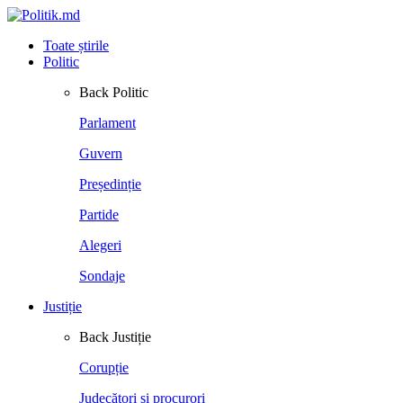
Toate știrile
Politic
Back
Politic
Parlament
Guvern
Președinție
Partide
Alegeri
Sondaje
Justiție
Back
Justiție
Corupție
Judecători și procurori