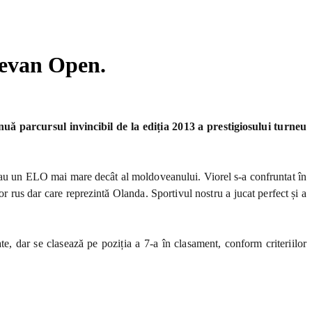
cevan Open.
ă parcursul invincibil de la ediția 2013 a prestigiosului turneu
 au un ELO mai mare decât al moldoveanului. Viorel s-a confruntat în
or rus dar care reprezintă Olanda. Sportivul nostru a jucat perfect și a
e, dar se clasează pe poziția a 7-a în clasament, conform criteriilor