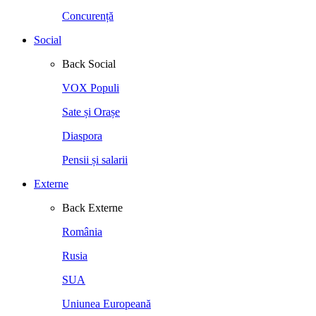
Concurență
Social
Back
Social
VOX Populi
Sate și Orașe
Diaspora
Pensii și salarii
Externe
Back
Externe
România
Rusia
SUA
Uniunea Europeană