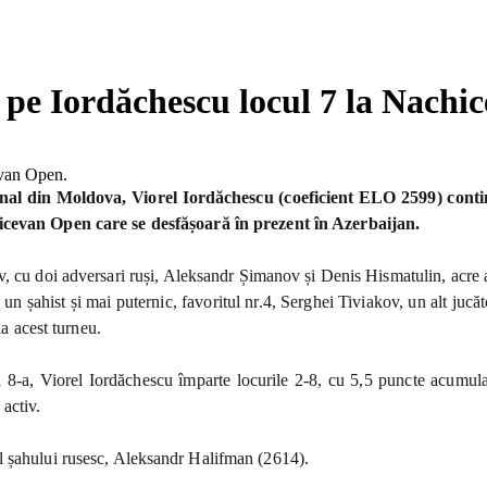
ă pe Iordăchescu locul 7 la Nachi
al din Moldova, Viorel Iordăchescu (coeficient ELO 2599) continu
icevan Open care se desfășoară în prezent în Azerbaijan.
v, cu doi adversari ruși, Aleksandr Șimanov și Denis Hismatulin, acre
un șahist și mai puternic, favoritul nr.4, Serghei Tiviakov, un alt jucăt
 la acest turneu.
a 8-a, Viorel Iordăchescu împarte locurile 2-8, cu 5,5 puncte acumulat
activ.
l șahului rusesc, Aleksandr Halifman (2614).