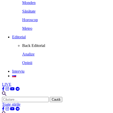
Monden
Sănătate
Horoscop
Meteo
Editorial
Back
Editorial
Analize
Opinii
Interviu
LIVE
Caută
după:
Toate stirile