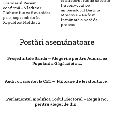
Ministerul rus de Externe
Premierul Recean
l-a convocat pe
confirmă – Vladimir
ambasadorul Darii la
Plahotniuc va fi extrădat
Moscova – I-a fost
pe 25 septembrie în
înmânată o notă de
Republica Moldova
protest
Postări asemănatoare
Președintele Sandu – Alegerile pentru Adunarea
Populară a Găgăuziei ar...
Audit cu scântei la CEC – Milioane de lei cheltuite...
Parlamentul modifică Codul Electoral – Reguli noi
pentru alegerile din...