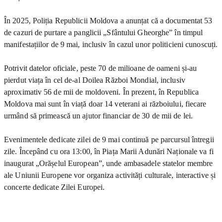
În 2025, Poliția Republicii Moldova a anunțat că a documentat 53
de cazuri de purtare a panglicii „Sfântului Gheorghe” în timpul
manifestațiilor de 9 mai, inclusiv în cazul unor politicieni cunoscuți.
Potrivit datelor oficiale, peste 70 de milioane de oameni și-au
pierdut viața în cel de-al Doilea Război Mondial, inclusiv
aproximativ 56 de mii de moldoveni. În prezent, în Republica
Moldova mai sunt în viață doar 14 veterani ai războiului, fiecare
urmând să primească un ajutor financiar de 30 de mii de lei.
Evenimentele dedicate zilei de 9 mai continuă pe parcursul întregii
zile. Începând cu ora 13:00, în Piața Marii Adunări Naționale va fi
inaugurat „Orășelul European”, unde ambasadele statelor membre
ale Uniunii Europene vor organiza activități culturale, interactive și
concerte dedicate Zilei Europei.