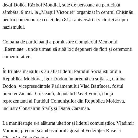
de-al Doilea Război Mondial, sute de persoane au participat
sâmbătă, 9 mai, la „Marșul Victoriei” organizat în centrul Chișinău
pentru comemorarea celei de-a 81-a aniversări a victoriei asupra
nazismului.
Coloana de participanți a pornit spre Complexul Memorial
„Eternitate”, unde urmau să aibă loc depuneri de flori și ceremonii
comemorative.
În fruntea marșului s-au aflat liderul Partidul Socialiștilor din
Republica Moldova, Igor Dodon, împreună cu soția sa, Galina
Dodon, vicepreședintele Parlamentului Vlad Batrîncea, fostul
premier Zinaida Greceanîi, deputatul Pavel Voicu, dar și
reprezentanți ai Partidul Comuniștilor din Republica Moldova,
inclusiv Constantin Starîș și Diana Caraman.
La manifestație s-a alăturat ulterior și liderul comuniștilor, Vladimir
Voronin, precum și ambasadorul agreat al Federației Ruse la
Chișinău, Oleg Ozerov.