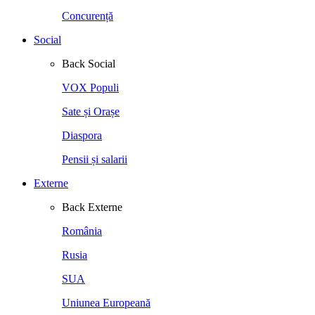
Concurență
Social
Back
Social
VOX Populi
Sate și Orașe
Diaspora
Pensii și salarii
Externe
Back
Externe
România
Rusia
SUA
Uniunea Europeană