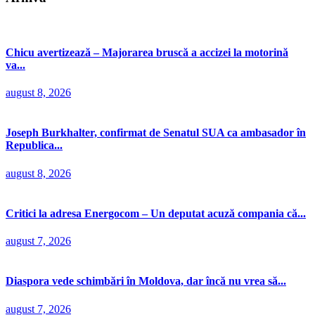
Chicu avertizează – Majorarea bruscă a accizei la motorină
va...
august 8, 2026
Joseph Burkhalter, confirmat de Senatul SUA ca ambasador în
Republica...
august 8, 2026
Critici la adresa Energocom – Un deputat acuză compania că...
august 7, 2026
Diaspora vede schimbări în Moldova, dar încă nu vrea să...
august 7, 2026