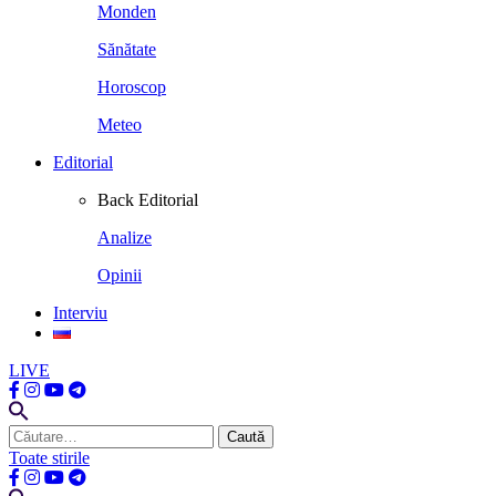
Monden
Sănătate
Horoscop
Meteo
Editorial
Back
Editorial
Analize
Opinii
Interviu
LIVE
Caută
după:
Toate stirile