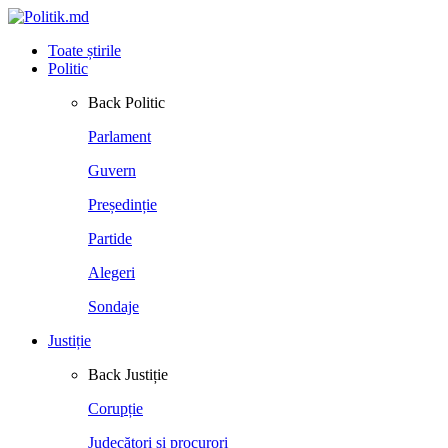
Toate știrile
Politic
Back
Politic
Parlament
Guvern
Președinție
Partide
Alegeri
Sondaje
Justiție
Back
Justiție
Corupție
Judecători și procurori