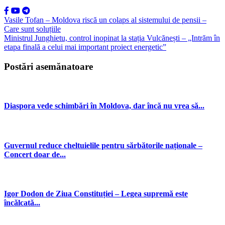
Vasile Tofan – Moldova riscă un colaps al sistemului de pensii –
Care sunt soluțiile
Ministrul Junghietu, control inopinat la stația Vulcănești – „Intrăm în
etapa finală a celui mai important proiect energetic”
Postări asemănatoare
Diaspora vede schimbări în Moldova, dar încă nu vrea să...
Guvernul reduce cheltuielile pentru sărbătorile naționale –
Concert doar de...
Igor Dodon de Ziua Constituției – Legea supremă este
încălcată...