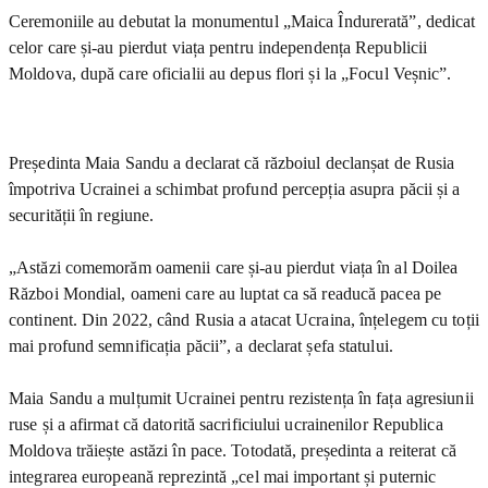
Ceremoniile au debutat la monumentul „Maica Îndurerată”, dedicat
celor care și-au pierdut viața pentru independența Republicii
Moldova, după care oficialii au depus flori și la „Focul Veșnic”.
Președinta Maia Sandu a declarat că războiul declanșat de Rusia
împotriva Ucrainei a schimbat profund percepția asupra păcii și a
securității în regiune.
„Astăzi comemorăm oamenii care și-au pierdut viața în al Doilea
Război Mondial, oameni care au luptat ca să readucă pacea pe
continent. Din 2022, când Rusia a atacat Ucraina, înțelegem cu toții
mai profund semnificația păcii”, a declarat șefa statului.
Maia Sandu a mulțumit Ucrainei pentru rezistența în fața agresiunii
ruse și a afirmat că datorită sacrificiului ucrainenilor Republica
Moldova trăiește astăzi în pace. Totodată, președinta a reiterat că
integrarea europeană reprezintă „cel mai important și puternic