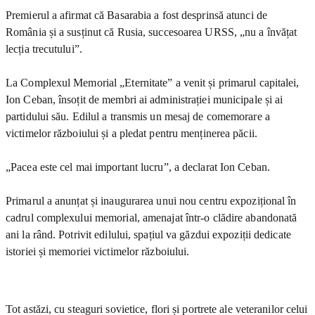
Premierul a afirmat că Basarabia a fost desprinsă atunci de
România și a susținut că Rusia, succesoarea URSS, „nu a învățat
lecția trecutului”.
La Complexul Memorial „Eternitate” a venit și primarul capitalei,
Ion Ceban, însoțit de membri ai administrației municipale și ai
partidului său. Edilul a transmis un mesaj de comemorare a
victimelor războiului și a pledat pentru menținerea păcii.
„Pacea este cel mai important lucru”, a declarat Ion Ceban.
Primarul a anunțat și inaugurarea unui nou centru expozițional în
cadrul complexului memorial, amenajat într-o clădire abandonată
ani la rând. Potrivit edilului, spațiul va găzdui expoziții dedicate
istoriei și memoriei victimelor războiului.
Tot astăzi, cu steaguri sovietice, flori și portrete ale veteranilor celui