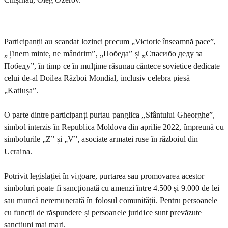
Participanții au scandat lozinci precum „Victorie înseamnă pace”,
„Ținem minte, ne mândrim”, „Победа” și „Спасибо деду за
Победу”, în timp ce în mulțime răsunau cântece sovietice dedicate
celui de-al Doilea Război Mondial, inclusiv celebra piesă
„Katiușa”.
O parte dintre participanți purtau panglica „Sfântului Gheorghe”,
simbol interzis în Republica Moldova din aprilie 2022, împreună cu
simbolurile „Z” și „V”, asociate armatei ruse în războiul din
Ucraina.
Potrivit legislației în vigoare, purtarea sau promovarea acestor
simboluri poate fi sancționată cu amenzi între 4.500 și 9.000 de lei
sau muncă neremunerată în folosul comunității. Pentru persoanele
cu funcții de răspundere și persoanele juridice sunt prevăzute
sancțiuni mai mari.