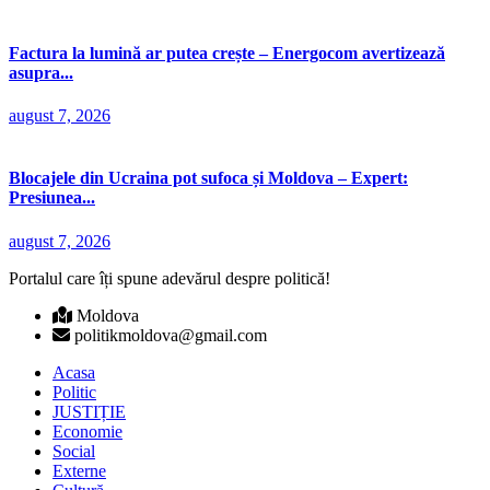
Factura la lumină ar putea crește – Energocom avertizează
asupra...
august 7, 2026
Blocajele din Ucraina pot sufoca și Moldova – Expert:
Presiunea...
august 7, 2026
Portalul care îți spune adevărul despre politică!
Moldova
politikmoldova@gmail.com
Acasa
Politic
JUSTIȚIE
Economie
Social
Externe