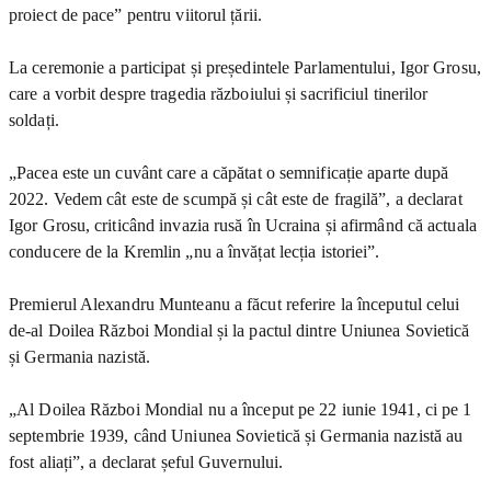
proiect de pace” pentru viitorul țării.
La ceremonie a participat și președintele Parlamentului, Igor Grosu,
care a vorbit despre tragedia războiului și sacrificiul tinerilor
soldați.
„Pacea este un cuvânt care a căpătat o semnificație aparte după
2022. Vedem cât este de scumpă și cât este de fragilă”, a declarat
Igor Grosu, criticând invazia rusă în Ucraina și afirmând că actuala
conducere de la Kremlin „nu a învățat lecția istoriei”.
Premierul Alexandru Munteanu a făcut referire la începutul celui
de-al Doilea Război Mondial și la pactul dintre Uniunea Sovietică
și Germania nazistă.
„Al Doilea Război Mondial nu a început pe 22 iunie 1941, ci pe 1
septembrie 1939, când Uniunea Sovietică și Germania nazistă au
fost aliați”, a declarat șeful Guvernului.