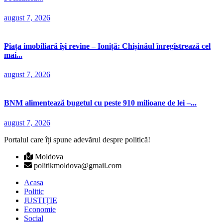
august 7, 2026
Piața imobiliară își revine – Ioniță: Chișinăul înregistrează cel
mai...
august 7, 2026
BNM alimentează bugetul cu peste 910 milioane de lei –...
august 7, 2026
Portalul care îți spune adevărul despre politică!
Moldova
politikmoldova@gmail.com
Acasa
Politic
JUSTIȚIE
Economie
Social