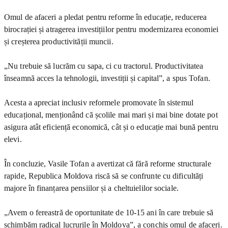
Omul de afaceri a pledat pentru reforme în educație, reducerea
birocrației și atragerea investițiilor pentru modernizarea economiei
și creșterea productivității muncii.
„Nu trebuie să lucrăm cu sapa, ci cu tractorul. Productivitatea
înseamnă acces la tehnologii, investiții și capital”, a spus Tofan.
Acesta a apreciat inclusiv reformele promovate în sistemul
educațional, menționând că școlile mai mari și mai bine dotate pot
asigura atât eficiență economică, cât și o educație mai bună pentru
elevi.
În concluzie, Vasile Tofan a avertizat că fără reforme structurale
rapide, Republica Moldova riscă să se confrunte cu dificultăți
majore în finanțarea pensiilor și a cheltuielilor sociale.
„Avem o fereastră de oportunitate de 10-15 ani în care trebuie să
schimbăm radical lucrurile în Moldova”, a conchis omul de afaceri.