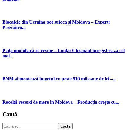
Blocajele din Ucraina pot sufoca și Moldova – Expert:
Presiunea...
Piața imobiliară își revine – Ioniță: Chișinăul înregistrează cel
mai...
BNM alimentează bugetul cu peste 910 milioane de lei –...
Recoltă record de mere în Moldova – Producția crește cu...
Caută
Caută
după: