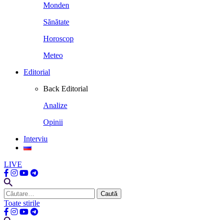
Monden
Sănătate
Horoscop
Meteo
Editorial
Back
Editorial
Analize
Opinii
Interviu
LIVE
Caută
după:
Toate stirile