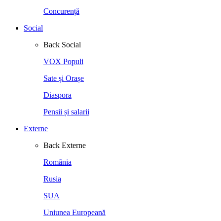
Concurență
Social
Back
Social
VOX Populi
Sate și Orașe
Diaspora
Pensii și salarii
Externe
Back
Externe
România
Rusia
SUA
Uniunea Europeană