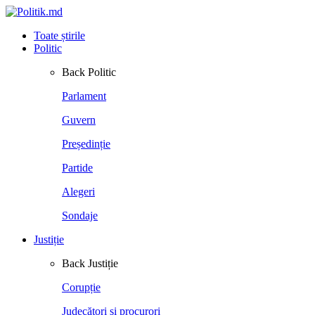
Toate știrile
Politic
Back
Politic
Parlament
Guvern
Președinție
Partide
Alegeri
Sondaje
Justiție
Back
Justiție
Corupție
Judecători și procurori