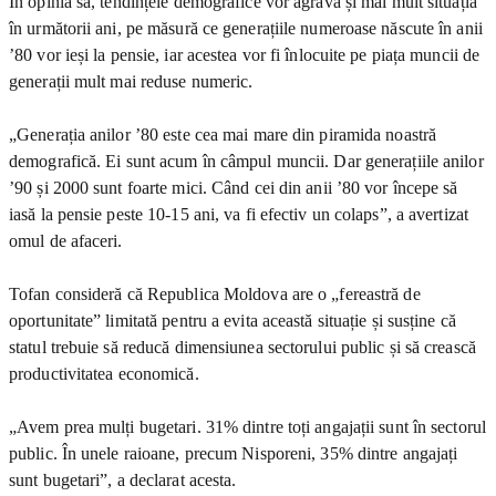
În opinia sa, tendințele demografice vor agrava și mai mult situația
în următorii ani, pe măsură ce generațiile numeroase născute în anii
’80 vor ieși la pensie, iar acestea vor fi înlocuite pe piața muncii de
generații mult mai reduse numeric.
„Generația anilor ’80 este cea mai mare din piramida noastră
demografică. Ei sunt acum în câmpul muncii. Dar generațiile anilor
’90 și 2000 sunt foarte mici. Când cei din anii ’80 vor începe să
iasă la pensie peste 10-15 ani, va fi efectiv un colaps”, a avertizat
omul de afaceri.
Tofan consideră că Republica Moldova are o „fereastră de
oportunitate” limitată pentru a evita această situație și susține că
statul trebuie să reducă dimensiunea sectorului public și să crească
productivitatea economică.
„Avem prea mulți bugetari. 31% dintre toți angajații sunt în sectorul
public. În unele raioane, precum Nisporeni, 35% dintre angajați
sunt bugetari”, a declarat acesta.