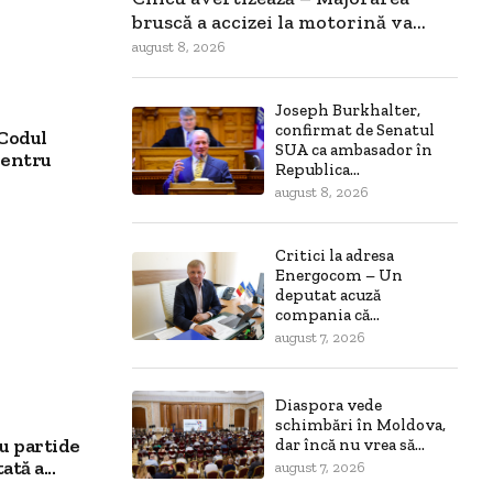
bruscă a accizei la motorină va...
august 8, 2026
Joseph Burkhalter,
confirmat de Senatul
Codul
SUA ca ambasador în
pentru
Republica...
august 8, 2026
Critici la adresa
Energocom – Un
deputat acuză
compania că...
august 7, 2026
Diaspora vede
schimbări în Moldova,
u partide
dar încă nu vrea să...
tă a...
august 7, 2026