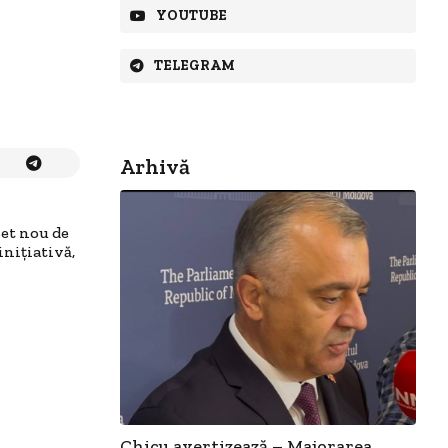
YOUTUBE
TELEGRAM
Arhivă
set nou de
niţiativă,
Chicu avertizează – Majorarea