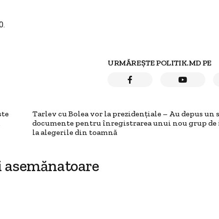
0.
URMĂREȘTE POLITIK.MD PE
ste
Tarlev cu Bolea vor la prezidențiale – Au depus un 
documente pentru înregistrarea unui nou grup de i
la alegerile din toamnă
i asemănatoare