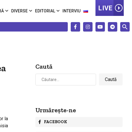
LIVE
RĂ
DIVERSE
EDITORIAL
INTERVIU
ea
Caută
Caută
după:
Urmărește-ne
r la
FACEBOOK
isia