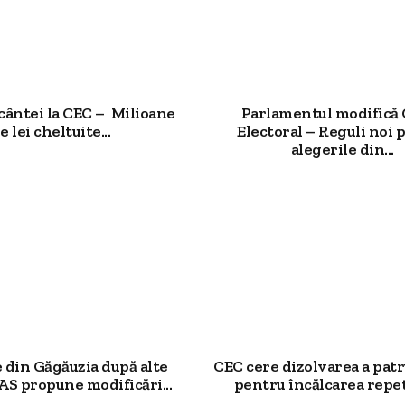
cântei la CEC – Milioane
Parlamentul modifică 
e lei cheltuite...
Electoral – Reguli noi 
alegerile din...
 din Găgăuzia după alte
CEC cere dizolvarea a patr
PAS propune modificări...
pentru încălcarea repeta