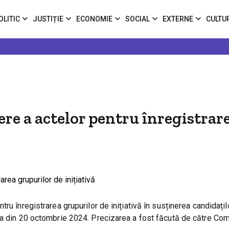
OLITIC
JUSTIȚIE
ECONOMIE
SOCIAL
EXTERNE
CULTU
ere a actelor pentru înregistrar
u înregistrarea grupurilor de inițiativă în susținerea candidațilo
va din 20 octombrie 2024. Precizarea a fost făcută de către Com