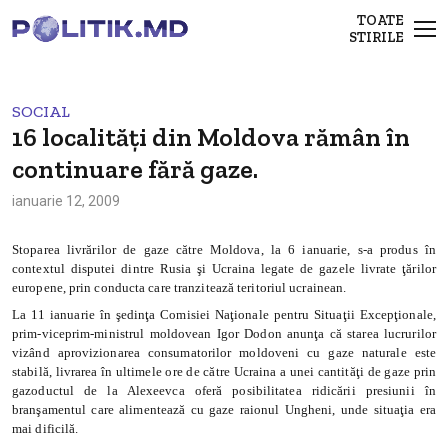
TOATE
STIRILE
SOCIAL
16 localităţi din Moldova rămân în
continuare fără gaze.
ianuarie 12, 2009
Stoparea livrărilor de gaze către Moldova, la 6 ianuarie, s-a produs în
contextul disputei dintre Rusia şi Ucraina legate de gazele livrate ţărilor
europene, prin conducta care tranzitează teritoriul ucrainean.
La 11 ianuarie în şedinţa Comisiei Naţionale pentru Situaţii Excepţionale,
prim-viceprim-ministrul moldovean Igor Dodon anunţa că starea lucrurilor
vizând aprovizionarea consumatorilor moldoveni cu gaze naturale este
stabilă, livrarea în ultimele ore de către Ucraina a unei cantităţi de gaze prin
gazoductul de la Alexeevca oferă posibilitatea ridicării presiunii în
branşamentul care alimentează cu gaze raionul Ungheni, unde situaţia era
mai dificilă.