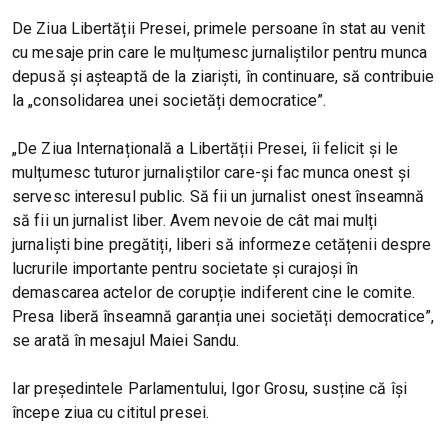
De Ziua Libertății Presei, primele persoane în stat au venit
cu mesaje prin care le mulțumesc jurnaliștilor pentru munca
depusă și așteaptă de la ziariști, în continuare, să contribuie
la „consolidarea unei societăți democratice”.
„De Ziua Internațională a Libertății Presei, îi felicit și le
mulțumesc tuturor jurnaliștilor care-și fac munca onest și
servesc interesul public. Să fii un jurnalist onest înseamnă
să fii un jurnalist liber. Avem nevoie de cât mai mulți
jurnaliști bine pregătiți, liberi să informeze cetățenii despre
lucrurile importante pentru societate și curajoși în
demascarea actelor de corupție indiferent cine le comite.
Presa liberă înseamnă garanția unei societăți democratice”,
se arată în mesajul Maiei Sandu.
Iar președintele Parlamentului, Igor Grosu, susține că își
începe ziua cu cititul presei.