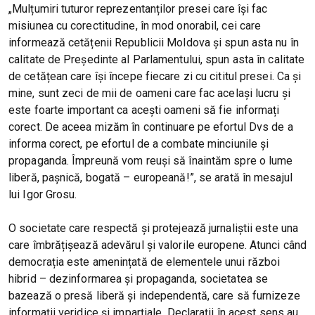
„Mulțumiri tuturor reprezentanților presei care își fac
misiunea cu corectitudine, în mod onorabil, cei care
informează cetățenii Republicii Moldova și spun asta nu în
calitate de Președinte al Parlamentului, spun asta în calitate
de cetățean care își începe fiecare zi cu cititul presei. Ca și
mine, sunt zeci de mii de oameni care fac același lucru și
este foarte important ca acești oameni să fie informați
corect. De aceea mizăm în continuare pe efortul Dvs de a
informa corect, pe efortul de a combate minciunile și
propaganda. Împreună vom reuși să înaintăm spre o lume
liberă, pașnică, bogată – europeană!”, se arată în mesajul
lui Igor Grosu.
O societate care respectă și protejează jurnaliștii este una
care îmbrățișează adevărul și valorile europene. Atunci când
democrația este amenințată de elementele unui război
hibrid – dezinformarea și propaganda, societatea se
bazează o presă liberă și independentă, care să furnizeze
informații veridice și imparțiale. Declarații în acest sens au