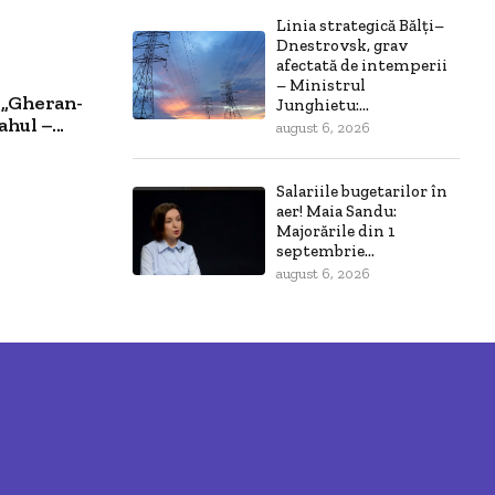
Linia strategică Bălți–
Dnestrovsk, grav
afectată de intemperii
– Ministrul
 „Gheran-
Junghietu:...
hul –...
august 6, 2026
Salariile bugetarilor în
aer! Maia Sandu:
Majorările din 1
septembrie...
august 6, 2026