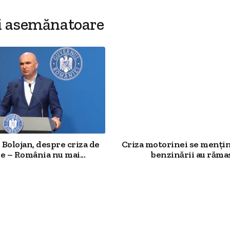
i asemănatoare
Bolojan, despre criza de
Criza motorinei se mențin
e – România nu mai...
benzinării au rămas.