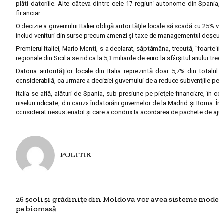
plăti datoriile. Alte câteva dintre cele 17 regiuni autonome din Spani
financiar.
O decizie a guvernului Italiei obligă autorităţile locale să scadă cu 25% 
includ venituri din surse precum amenzi şi taxe de managementul deşeuril
Premierul Italiei, Mario Monti, s-a declarat, săptămâna, trecută, "foarte în
regionale din Sicilia se ridica la 5,3 miliarde de euro la sfârşitul anului t
Datoria autorităţilor locale din Italia reprezintă doar 5,7% din totalu
considerabilă, ca urmare a deciziei guvernului de a reduce subvenţiile pen
Italia se află, alături de Spania, sub presiune pe pieţele financiare, în 
niveluri ridicate, din cauza îndatorării guvernelor de la Madrid şi Roma. 
considerat nesustenabil şi care a condus la acordarea de pachete de ajuto
POLITIK
26 şcoli şi grădiniţe din Moldova vor avea sisteme mode
pe biomasă