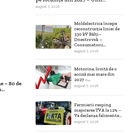
august 7, 2026
Moldelectrica începe
reconstrucția liniei de
330 kV Bălți–
Dnestrovsk –
Consumatorii...
august 7, 2026
Motorina, lovită de o
acciză mai mare din
2027 –...
e – 80 de
august 7, 2026
..
Fermierii resping
majorarea TVA la 12% –
Va declanșa falimente...
august 7, 2026