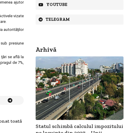
semenea ajutor
YOUTUBE
Activele vizate
TELEGRAM
are.
a autorităţilor
ă sub presiune
Arhivă
ţări se află la
e pragul de 7%,
onat toată
Statul schimbă calculul impozitului
pe locuințe din 2027 – Unii...