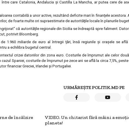
a, între care Catalonia, Andalucia şi Castilla La Mancha, ar putea cere de a
valoarea contabilă a unor active, rezultând deficite mari în finanţele acestora. 
or, de foarte multe ori supraestimate de autorităţile locale în planurile buget
grijorat" că autorităţile regionale din Sicilia se îndreaptă spre faliment. Datori
recut, potrivit Bloomberg.
l de 1.960 miliarde de euro al întregii ţări, însă regiunile şi oraşele se afl
tru a echilibra bugetul central.
contextul crizei datoriilor din zona euro. Costurile de împrumut ale celor două 
În cazul Spaniei, costurile de împrumut pe zece ani se află la circa 7,5%, pest
r financiar Greciei, Irlandei şi Portugaliei.
URMĂREȘTE POLITIK.MD PE
rne de încălzire
VIDEO. Un chitarist fără mâini a emoţi
planeta!