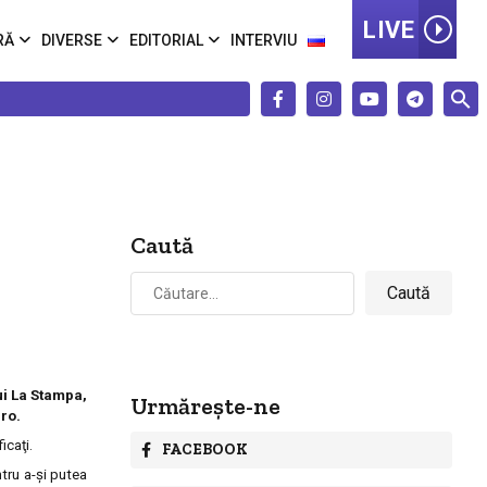
LIVE
RĂ
DIVERSE
EDITORIAL
INTERVIU
Caută
Caută
după:
lui La Stampa,
Urmărește-ne
.ro.
icaţi.
FACEBOOK
ntru a-şi putea