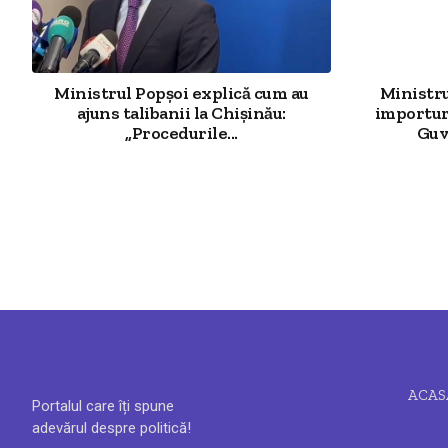
Ministrul Popșoi explică cum au
Ministr
ajuns talibanii la Chișinău:
importur
„Procedurile...
Guv
ACAS
Portalul care îți spune
adevărul despre politică!