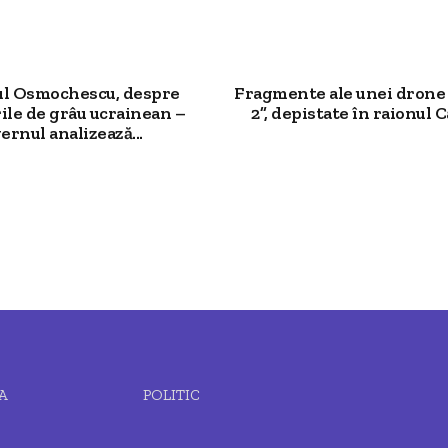
ul Osmochescu, despre
Fragmente ale unei drone
ile de grâu ucrainean –
2”, depistate în raionul Ca
ernul analizează...
A
POLITIC