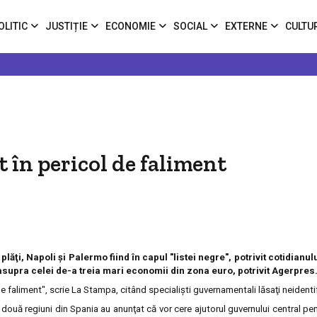
OLITIC
JUSTIȚIE
ECONOMIE
SOCIAL
EXTERNE
CULTU
t în pericol de faliment
plăţi, Napoli şi Palermo fiind în capul "listei negre", potrivit cotidianu
 asupra celei de-a treia mari economii din zona euro, potrivit Agerpres
de faliment", scrie La Stampa, citând specialişti guvernamentali lăsaţi neidentif
e două regiuni din Spania au anunţat că vor cere ajutorul guvernului central pe