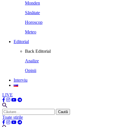
Monden
Sănătate
Horoscop
Meteo
Editorial
Back
Editorial
Analize
Opinii
Interviu
LIVE
Caută
după:
Toate stirile