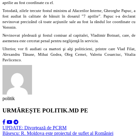
aprilie au fost coordinate cu el.
Totodată, zilele trecute fostul ministru al Afacerilor Interne, Gheorghe Papuc, a
fost audiat în calitate de bănuit în dosarul ”7 aprilie”. Papuc s-a declarat
nevinovat precizând că toate acţiunile sale au fost la rândul lor coordinate cu
Voronin.
Nevinovat pledează şi fostul comisar al capitalei, Vladimir Botnari, care, de
asemenea este cercetat penal pentru neglijenţă în serviciu.
Ulterior, vor fi audiati ca martori şi alţi politicieni, printre care Vlad Filat,
Alexandru Tănase, Mihai Godea, Oleg Cernei, Valeriu Cosarciuc, Vitalia
Pavlicenco.
politik
URMĂREȘTE POLITIK.MD PE
UPDATE: Divorţează de PCRM
Băsescu: R. Moldova este proiectul de suflet al României