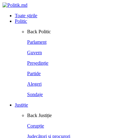
Toate știrile
Politic
Back
Politic
Parlament
Guvern
Președinție
Partide
Alegeri
Sondaje
Justiție
Back
Justiție
Corupție
Judecători și procurori