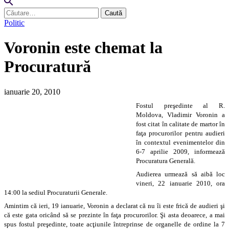
Caută
după:
Politic
Voronin este chemat la
Procuratură
ianuarie 20, 2010
Fostul preşedinte al R.
Moldova, Vladimir Voronin a
fost citat în calitate de martor în
faţa procurorilor pentru audieri
în contextul evenimentelor din
6-7 aprilie 2009, informează
Procuratura Generală.
Audierea urmează să aibă loc
vineri, 22 ianuarie 2010, ora
14:00 la sediul Procuraturii Generale.
Amintim că ieri, 19 ianuarie, Voronin a declarat că nu îi este frică de audieri şi
că este gata oricând să se prezinte în faţa procurorilor. Şi asta deoarece, a mai
spus fostul preşedinte, toate acţiunile întreprinse de organelle de ordine la 7