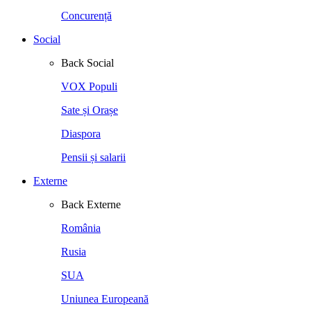
Concurență
Social
Back
Social
VOX Populi
Sate și Orașe
Diaspora
Pensii și salarii
Externe
Back
Externe
România
Rusia
SUA
Uniunea Europeană