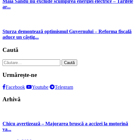
Maia Sandu nu exclude scumpirea energiei electrice – Tarifele
ar...
Sturza demontează optimismul Guvernului – Reforma fiscală
aduce un câștig...
Caută
Caută
după:
Urmărește-ne
Facebook
Youtube
Telegram
Arhivă
Chicu avertizează – Majorarea bruscă a accizei la motorină
va...