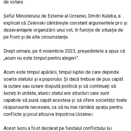
de votare.
Șeful Ministerului de Externe al Ucrainei, Dmitri Kuleba, a
explicat că Zelenski cântărește constant argumentele pro și
dezavantajele organizării unui vot, în funcție de situația de
pe front și de alte circumstanțe.
Drept urmare, pe 6 noiembrie 2023, președintele a spus că
„acum nu este timpul pentru alegeri”.
Acum este timpul apărării, timpul luptei de care depinde
soarta statului și a poporului. Și dacă trebuie de pus capăt
la cutare sau cutare dispută politică și să continuați să
lucrați în unitate, atunci statul are structuri care sunt
capabile să pună capăt acesteia și să ofere societății toate
răspunsurile necesare, ca să nu mai rămână spațiu pentru
conflicte și jocul altcuiva împotriva Ucrainei.
Acest lucru a fost declarat pe fundalul conflictului lui