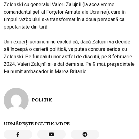
Zelenski cu generalul Valeri Zalujnîi (la acea vreme
comandantul șef al Forțelor Armate ale Ucrainei), care în
timpul războiului s-a transformat în a doua persoană ca
popularitate din țară.
Unii experți ucraineni nu exclud că, dacă Zalujnîi va decide
să înceapă o carieră politică, va putea concura serios cu
Zelenski. Pe fundalul unor astfel de discuții, pe 8 februarie
2024, Valeri Zalujnîi și-a dat demisia. Pe 9 mai, președintele
l-a numit ambasador în Marea Britanie.
POLITIK
URMĂREȘTE POLITIK.MD PE