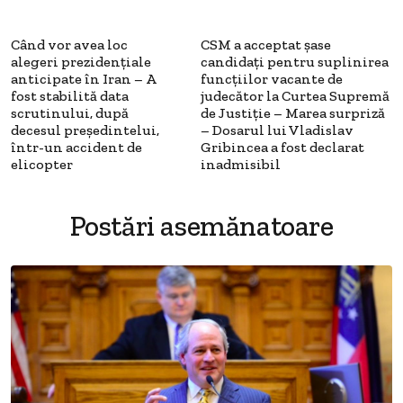
Când vor avea loc
CSM a acceptat șase
alegeri prezidențiale
candidați pentru suplinirea
anticipate în Iran – A
funcțiilor vacante de
fost stabilită data
judecător la Curtea Supremă
scrutinului, după
de Justiție – Marea surpriză
decesul președintelui,
– Dosarul lui Vladislav
într-un accident de
Gribincea a fost declarat
elicopter
inadmisibil
Postări asemănatoare