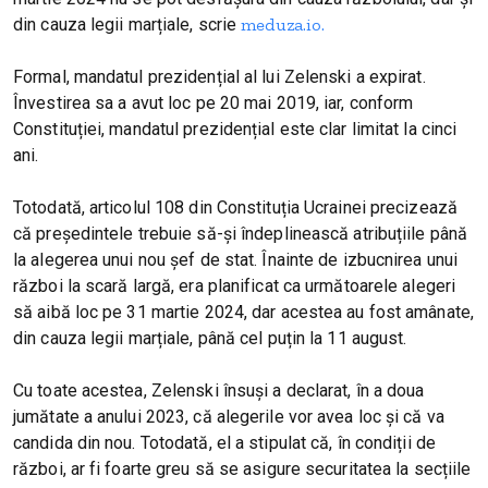
din cauza legii marțiale, scrie
meduza.io.
Formal, mandatul prezidențial al lui Zelenski a expirat.
Învestirea sa a avut loc pe 20 mai 2019, iar, conform
Constituției, mandatul prezidențial este clar limitat la cinci
ani.
Totodată, articolul 108 din Constituția Ucrainei precizează
că președintele trebuie să-și îndeplinească atribuțiile până
la alegerea unui nou șef de stat. Înainte de izbucnirea unui
război la scară largă, era planificat ca următoarele alegeri
să aibă loc pe 31 martie 2024, dar acestea au fost amânate,
din cauza legii marțiale, până cel puțin la 11 august.
Cu toate acestea, Zelenski însuși a declarat, în a doua
jumătate a anului 2023, că alegerile vor avea loc și că va
candida din nou. Totodată, el a stipulat că, în condiții de
război, ar fi foarte greu să se asigure securitatea la secțiile