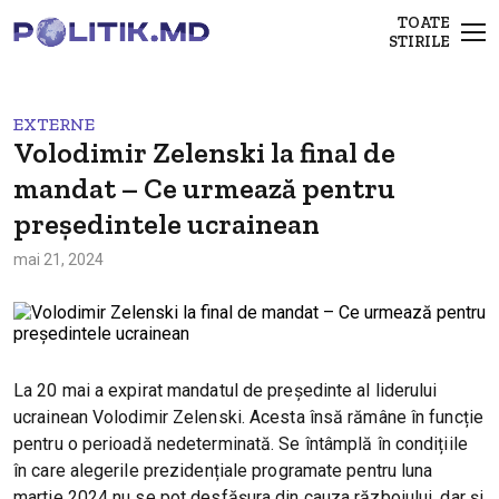
TOATE
STIRILE
EXTERNE
Volodimir Zelenski la final de
mandat – Ce urmează pentru
președintele ucrainean
mai 21, 2024
La 20 mai a expirat mandatul de președinte al liderului
ucrainean Volodimir Zelenski. Acesta însă rămâne în funcție
pentru o perioadă nedeterminată. Se întâmplă în condițiile
în care alegerile prezidențiale programate pentru luna
martie 2024 nu se pot desfășura din cauza războiului, dar și