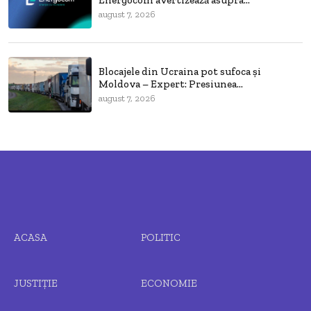
Energocom avertizează asupra...
august 7, 2026
Blocajele din Ucraina pot sufoca și
Moldova – Expert: Presiunea...
august 7, 2026
ACASA
POLITIC
JUSTIȚIE
ECONOMIE