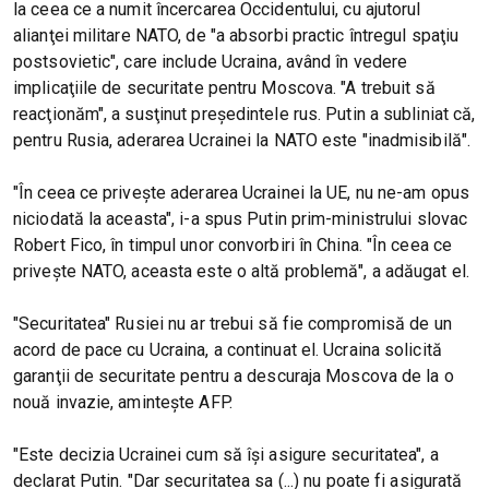
la ceea ce a numit încercarea Occidentului, cu ajutorul
alianţei militare NATO, de "a absorbi practic întregul spaţiu
postsovietic", care include Ucraina, având în vedere
implicaţiile de securitate pentru Moscova. "A trebuit să
reacţionăm", a susţinut preşedintele rus. Putin a subliniat că,
pentru Rusia, aderarea Ucrainei la NATO este "inadmisibilă".
"În ceea ce priveşte aderarea Ucrainei la UE, nu ne-am opus
niciodată la aceasta", i-a spus Putin prim-ministrului slovac
Robert Fico, în timpul unor convorbiri în China. "În ceea ce
priveşte NATO, aceasta este o altă problemă", a adăugat el.
"Securitatea" Rusiei nu ar trebui să fie compromisă de un
acord de pace cu Ucraina, a continuat el. Ucraina solicită
garanţii de securitate pentru a descuraja Moscova de la o
nouă invazie, aminteşte AFP.
"Este decizia Ucrainei cum să îşi asigure securitatea", a
declarat Putin. "Dar securitatea sa (...) nu poate fi asigurată