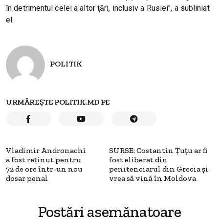
în detrimentul celei a altor ţări, inclusiv a Rusiei", a subliniat
el.
POLITIK
URMĂREȘTE POLITIK.MD PE
Vladimir Andronachi
SURSE: Costantin Țuțu ar fi
a fost reținut pentru
fost eliberat din
72 de ore într-un nou
penitenciarul din Grecia și
dosar penal
vrea să vină în Moldova
Postări asemănatoare