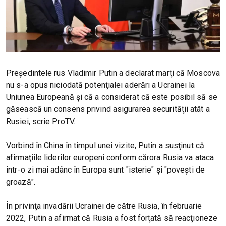
Preşedintele rus Vladimir Putin a declarat marţi că Moscova
nu s-a opus niciodată potenţialei aderări a Ucrainei la
Uniunea Europeană şi că a considerat că este posibil să se
găsească un consens privind asigurarea securităţii atât a
Rusiei, scrie ProTV.
Vorbind în China în timpul unei vizite, Putin a susţinut că
afirmaţiile liderilor europeni conform cărora Rusia va ataca
într-o zi mai adânc în Europa sunt "isterie" şi "poveşti de
groază".
În privinţa invadării Ucrainei de către Rusia, în februarie
2022, Putin a afirmat că Rusia a fost forţată să reacţioneze