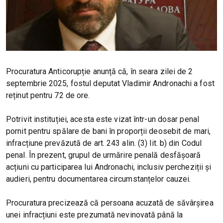
Procuratura Anticorupție anunță că, în seara zilei de 2
septembrie 2025, fostul deputat Vladimir Andronachi a fost
reținut pentru 72 de ore.
Potrivit instituției, acesta este vizat într-un dosar penal
pornit pentru spălare de bani în proporții deosebit de mari,
infracțiune prevăzută de art. 243 alin. (3) lit. b) din Codul
penal. În prezent, grupul de urmărire penală desfășoară
acțiuni cu participarea lui Andronachi, inclusiv percheziții și
audieri, pentru documentarea circumstanțelor cauzei.
Procuratura precizează că persoana acuzată de săvârșirea
unei infracțiuni este prezumată nevinovată până la