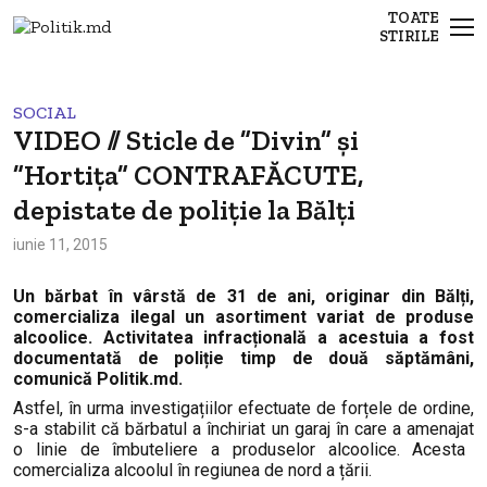
TOATE
STIRILE
SOCIAL
VIDEO // Sticle de ”Divin” și
”Hortița” CONTRAFĂCUTE,
depistate de poliție la Bălți
iunie 11, 2015
Un bărbat în vârstă de 31 de ani, originar din Bălți,
comercializa
ilegal
un asortiment variat de produse
alcoolice.
Activitatea infracțională a acestuia a fost
documentată de poliție timp de două săptămâni,
comunică Politik.md.
Astfel, în urma investigațiilor efectuate de forțele de ordine,
s-a stabilit că bărbatul a închiriat un garaj
în care a amenajat
o linie de îmbuteliere a produselor alcoolice. Acesta
comercializa alcoolul în
regiunea
de nord a țării.