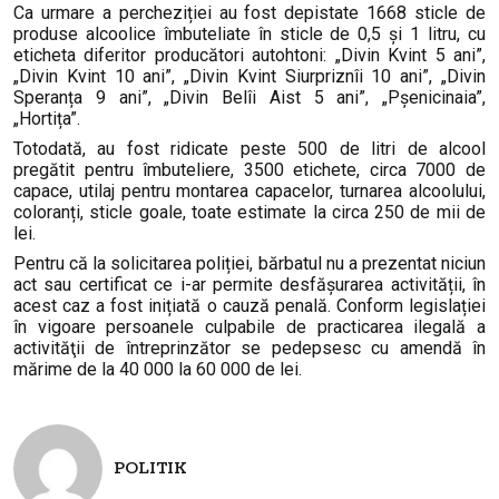
Ca urmare a percheziției au fost depistate 1
668 sticle de
produse alcoolice îmbuteliate în sticle de 0,5 și 1 litru, cu
eticheta diferitor producători autohtoni: „Divin Kvint 5 ani”,
„Divin Kvint 10 ani”, „Divin Kvint Siurpriznîi 10 ani”, „Divin
Speranța 9 ani”, „Divin Belîi Aist 5 ani”, „Pșenicinaia”,
„Hortița”.
Totodată, au fost ridicate peste 500 de litri de alcool
pregătit pentru îmbuteliere, 3500 etichete, circa 7000 de
capace, utilaj pentru montarea capacelor, turnarea alcoolului,
coloranți, sticle goale, toate estimate la circa 250 de mii de
lei.
Pentru că la
solicitarea poliției, bărbatul nu a prezentat niciun
act sau certificat ce i-ar permite desfășurarea activității,
î
n
acest caz a fost inițiată o cauză penală. Conform legislației
în vigoare persoanele culpabile de practicarea ilegală a
activităţii de întreprinzător se pedepsesc cu amendă în
mărime de la 40 000 la 60 000 de lei.
POLITIK