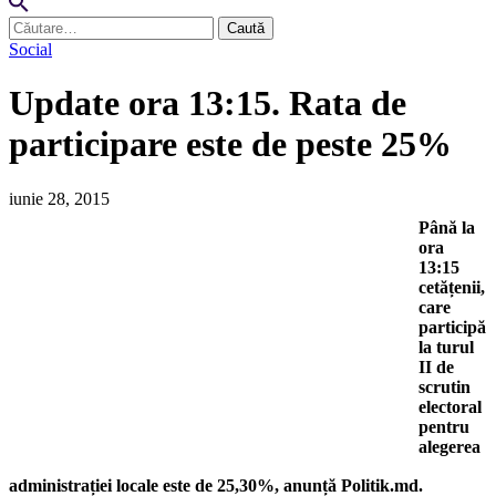
Caută
după:
Social
Update ora 13:15. Rata de
participare este de peste 25%
iunie 28, 2015
Până la
ora
13:15
cetățenii,
care
participă
la turul
II de
scrutin
electoral
pentru
alegerea
administrației locale este de 25,30%, anunță Politik.md.