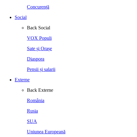
Concurență
Social
Back
Social
VOX Populi
Sate și Orașe
Diaspora
Pensii și salarii
Externe
Back
Externe
România
Rusia
SUA
Uniunea Europeană