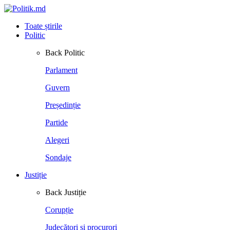
Toate știrile
Politic
Back
Politic
Parlament
Guvern
Președinție
Partide
Alegeri
Sondaje
Justiție
Back
Justiție
Corupție
Judecători și procurori