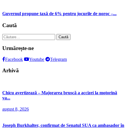
Guvernul propune taxă de 6% pentru jocurile de noroc –...
Caută
Caută
după:
Urmărește-ne
Facebook
Youtube
Telegram
Arhivă
Chicu avertizează – Majorarea bruscă a accizei la motorină
va...
august 8, 2026
Joseph Burkhalter, confirmat de Senatul SUA ca ambasador în