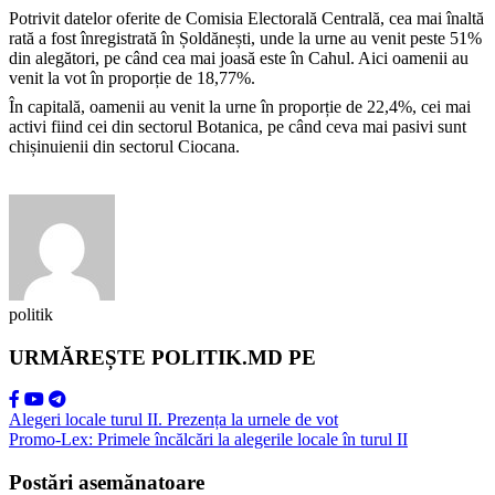
Potrivit datelor oferite de Comisia Electorală Centrală, cea mai înaltă
rată a fost înregistrată în Șoldănești, unde la urne au venit peste 51%
din alegători, pe când cea mai joasă este în Cahul. Aici oamenii au
venit la vot în proporție de 18,77%.
În capitală, oamenii au venit la urne în proporție de 22,4%, cei mai
activi fiind cei din sectorul Botanica, pe când ceva mai pasivi sunt
chișinuienii din sectorul Ciocana.
politik
URMĂREȘTE POLITIK.MD PE
Alegeri locale turul II. Prezența la urnele de vot
Promo-Lex: Primele încălcări la alegerile locale în turul II
Postări asemănatoare