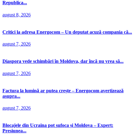
Republica...
august 8, 2026
Critici la adresa Energocom – Un deputat acuză compania că...
august 7, 2026
Diaspora vede schimbări în Moldova, dar încă nu vrea să...
august 7, 2026
Factura la lumină ar putea crește – Energocom avertizează
asupra...
august 7, 2026
Blocajele din Ucraina pot sufoca și Moldova – Expert:
Presiunea...