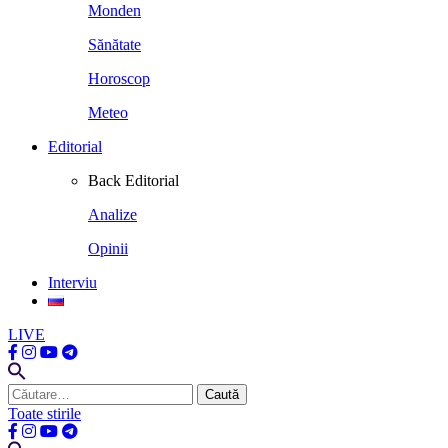
Monden
Sănătate
Horoscop
Meteo
Editorial
Back
Editorial
Analize
Opinii
Interviu
LIVE
Caută
după:
Toate stirile