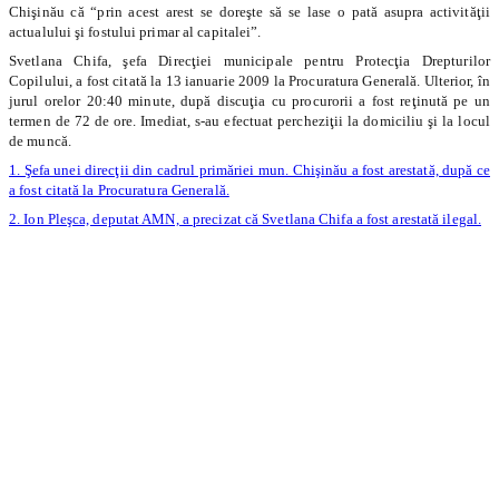
Chişinău că “prin acest arest se doreşte să se lase o pată asupra activităţii
actualului şi fostului primar al capitalei”.
Svetlana Chifa, şefa Direcţiei municipale pentru Protecţia Drepturilor
Copilului, a fost citată la 13 ianuarie 2009 la Procuratura Generală. Ulterior, în
jurul orelor 20:40 minute, după discuţia cu procurorii a fost reţinută pe un
termen de 72 de ore. Imediat, s-au efectuat percheziţii la domiciliu şi la locul
de muncă.
1. Şefa unei direcţii din cadrul primăriei mun. Chişinău a fost arestată, după ce
a fost citată la Procuratura Generală.
2. Ion Pleşca, deputat AMN, a precizat că Svetlana Chifa a fost arestată ilegal.