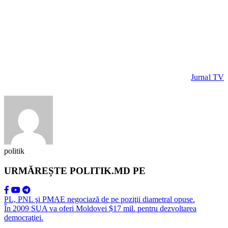
Jurnal TV
politik
URMĂREȘTE POLITIK.MD PE
PL, PNL şi PMAE negociază de pe poziţii diametral opuse.
În 2009 SUA va oferi Moldovei $17 mil. pentru dezvoltarea
democraţiei.