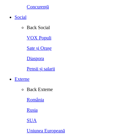
Concurență
Social
Back
Social
VOX Populi
Sate și Orașe
Diaspora
Pensii și salarii
Externe
Back
Externe
România
Rusia
SUA
Uniunea Europeană