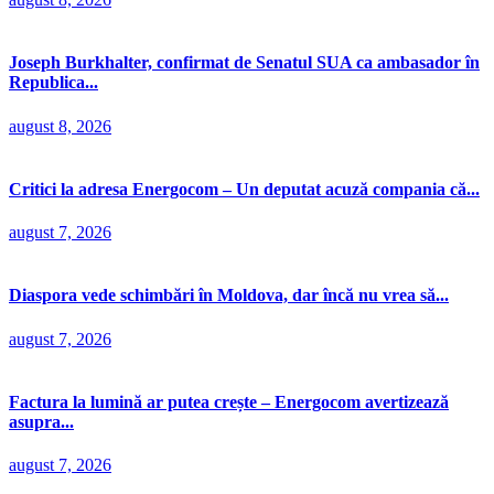
Joseph Burkhalter, confirmat de Senatul SUA ca ambasador în
Republica...
august 8, 2026
Critici la adresa Energocom – Un deputat acuză compania că...
august 7, 2026
Diaspora vede schimbări în Moldova, dar încă nu vrea să...
august 7, 2026
Factura la lumină ar putea crește – Energocom avertizează
asupra...
august 7, 2026