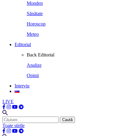
Monden
Sănătate
Horoscop
Meteo
Editorial
Back
Editorial
Analize
Opinii
Interviu
LIVE
Caută
după:
Toate stirile