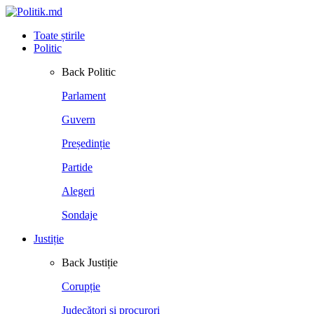
Toate știrile
Politic
Back
Politic
Parlament
Guvern
Președinție
Partide
Alegeri
Sondaje
Justiție
Back
Justiție
Corupție
Judecători și procurori