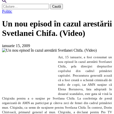
Caută
după:
Politic
Un nou episod în cazul arestării
Svetlanei Chifa. (Video)
ianuarie 15, 2009
Azi, 15 ianuarie, a fost consumat un
nou episod în cazul arestării Svetlanei
Chifa, şefa direcţiei drepturilor
copilului din cadrul primăriei
capitalei. Procuratura generală acuză
că a fost creată o schemă criminală de
trafic de copii, iar AMN susţine că
Elena Borunova, fata adoptată în
dosarul scandalos, este gata să vină la
Chişinău pentru a o susţine pe Svetlana Chifa. La conferinţa de presă
organizată de AMN au participat şi câteva zeci de femei din cadrul primăriei
mun. Chişinău, ca semn de susţinere pentru Svetlana Chifa. În context, Dorin
Chirtoacă, primarul general al mun. Chişinău, a declarat pentru Pro TV