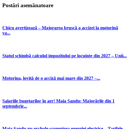
Postări asemănatoare
Chicu avertizează – Majorarea bruscă a accizei la motorină
va...
Statul schimbă calculul impozitului pe locuințe din 2027 – Unii...
Motorina, lovită de o acciză mai mare din 2027 –...
Salariile bugetarilor în aer! Maia Sandu: Majorările din 1
septembrie...
Maia Sandu nu exclude scumpirea energiei electrice – Tarifele