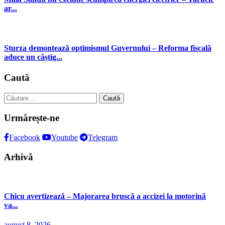
ar...
Sturza demontează optimismul Guvernului – Reforma fiscală
aduce un câștig...
Caută
Caută
după:
Urmărește-ne
Facebook
Youtube
Telegram
Arhivă
Chicu avertizează – Majorarea bruscă a accizei la motorină
va...
august 8, 2026